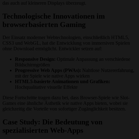
das auch auf kleineren Displays überzeugt.
Technologische Innovationen im
browserbasierten Gaming
Der Einsatz moderner Webtechnologien, einschließlich HTML5,
CSS3 und WebGL, hat die Entwicklung von immersiven Spielen
ohne Download ermöglicht. Entwickler setzen auf:
Responsive Design:
Optimale Anpassung an verschiedene
Bildschirmgrößen
Progressive Web Apps (PWAs):
Nahtlose Nutzererfahrung,
mit der Spiele wie native Apps wirken
HTML5-basierte Animationen und Grafiken:
Hochqualitative visuelle Effekte
Diese Fortschritte tragen dazu bei, dass Browser-Spiele wie Slot-
Games eine ähnliche Ästhetik wie native Apps bieten, wobei sie
gleichzeitig die Vorteile von sofortiger Zugänglichkeit besitzen.
Case Study: Die Bedeutung von
spezialisierten Web-Apps