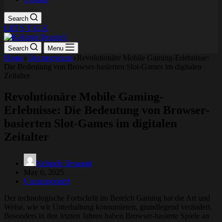
Search
LET'S TALK
Search
Menu
Home
Uncategorized
Revolutionäre Mobile Gaming-Erlebnisse:
Die Bedeutung von Browser-basierten Slot-Games im digitalen
Zeitalter
Revolutionäre Mobile Gaming-
Erlebnisse: Die Bedeutung von Browser-
basierten Slot-Games im digitalen
Zeitalter
Kehinde Ilesanmi
May 6, 2025
Uncategorized
Der technologische Fortschritt im Bereich Gaming hat die Art und
Weise, wie wir Unterhaltung konsumieren, grundlegend verändert.
Besonders in den letzten Jahren haben Browser-basierte Spiele an