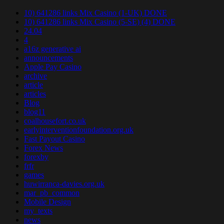
10) 641286 links Mix Casino (1-UK) DONE
10) 641286 links Mix Casino (5-SE) (4) DONE
24.04
4
a16z generative ai
announcements
Apple Pay Casino
archive
article
articles
Blog
blog11
coalhousefort.co.uk
earlyinterventionfoundation.org.uk
Fast Payout Casino
Forex News
forexby
frfr
games
huwirranca-davies.org.uk
mar_pb_common
Mobile Design
my_texts
news