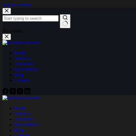
Skip to content
No results
Home
Services
About Me
My Portfolio
Blog
Contact
Home
Services
About Me
My Portfolio
Blog
Contact