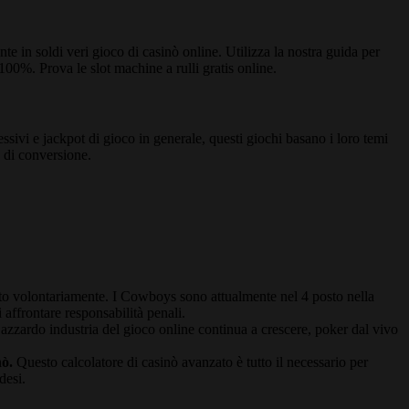
e in soldi veri gioco di casinò online. Utilizza la nostra guida per
100%. Prova le slot machine a rulli gratis online.
ssivi e jackpot di gioco in generale, questi giochi basano i loro temi
 di conversione.
to volontariamente. I Cowboys sono attualmente nel 4 posto nella
affrontare responsabilità penali.
azzardo industria del gioco online continua a crescere, poker dal vivo
nò.
Questo calcolatore di casinò avanzato è tutto il necessario per
desi.