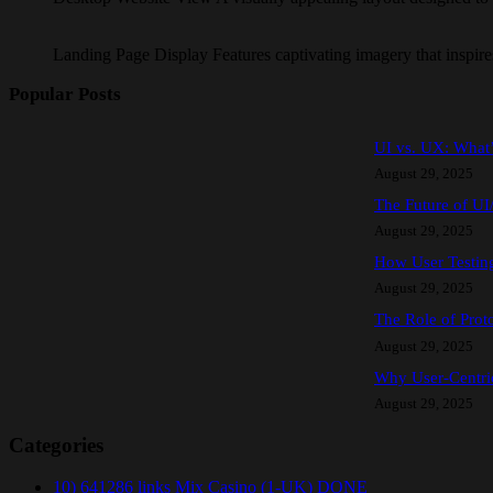
Landing Page Display Features captivating imagery that inspires 
Popular Posts
UI vs. UX: What’
August 29, 2025
The Future of UI
August 29, 2025
How User Testing
August 29, 2025
The Role of Proto
August 29, 2025
Why User-Centri
August 29, 2025
Categories
10) 641286 links Mix Casino (1-UK) DONE