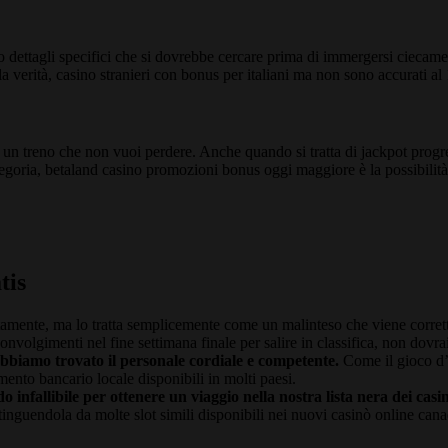
o dettagli specifici che si dovrebbe cercare prima di immergersi ciecament
 verità, casino stranieri con bonus per italiani ma non sono accurati al 
è un treno che non vuoi perdere. Anche quando si tratta di jackpot progre
tegoria, betaland casino promozioni bonus oggi maggiore è la possibilità
tis
amente, ma lo tratta semplicemente come un malinteso che viene corret
olgimenti nel fine settimana finale per salire in classifica, non dovrai 
 abbiamo trovato il personale cordiale e competente.
Come il gioco d’
mento bancario locale disponibili in molti paesi.
 infallibile per ottenere un viaggio nella nostra lista nera dei casi
inguendola da molte slot simili disponibili nei nuovi casinò online cana