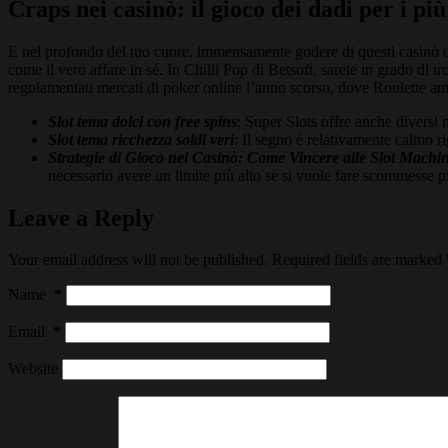
Craps nei casinò: il gioco dei dadi per i pi
E nel profondo del tuo cuore, immensamente godere di questi casinò onl
come il vero affare in sé. In Chilli Pop di Betsoft, sarete in grado di 
regolamentati mercati di poker online l’anno scorso, dove Roulette am
Slot tema dolci con free spins
: Super Slots offre anche diversi 
Slot tema ricchezza soldi veri
: Il segno è relativamente calmo r
Strategie di Gioco nei Casinò: Come Vincere alle Slot Machi
necessario avere un limite più alto se si vuole fare scommesse pi
Leave a Reply
Your email address will not be published.
Required fields are marked
Name
*
Email
*
Website