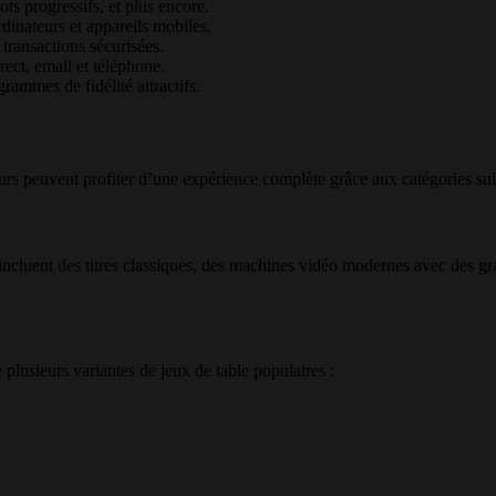
ts progressifs, et plus encore.
dinateurs et appareils mobiles.
 transactions sécurisées.
rect, email et téléphone.
ammes de fidélité attractifs.
urs peuvent profiter d’une expérience complète grâce aux catégories sui
incluent des titres classiques, des machines vidéo modernes avec des gr
plusieurs variantes de jeux de table populaires :