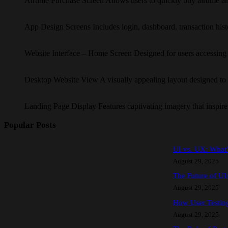
Airtime Purchase Screen Allows users to quickly buy airtime and
App Design Screens Includes login, dashboard, transaction hist
Website Interface – Home Screen Designed for users accessing 
Desktop Website View A visually appealing layout designed to 
Landing Page Display Features captivating imagery that inspires 
Popular Posts
UI vs. UX: What’
August 29, 2025
The Future of UI
August 29, 2025
How User Testing
August 29, 2025