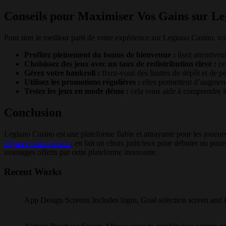
Conseils pour Maximiser Vos Gains sur Le
Pour tirer le meilleur parti de votre expérience sur Legiano Casino, 
Profitez pleinement du bonus de bienvenue :
lisez attentivem
Choisissez des jeux avec un taux de redistribution élevé :
ce
Gérez votre bankroll :
fixez-vous des limites de dépôt et de p
Utilisez les promotions régulières :
elles permettent d’augmente
Testez les jeux en mode démo :
cela vous aide à comprendre les
Conclusion
Legiano Casino est une plateforme fiable et attrayante pour les joueu
legiano casino bonus
, en fait un choix judicieux pour débuter ou pou
avantages offerts par cette plateforme innovante.
Recent Works
App Design Screens Includes login, Goal selection screen and 