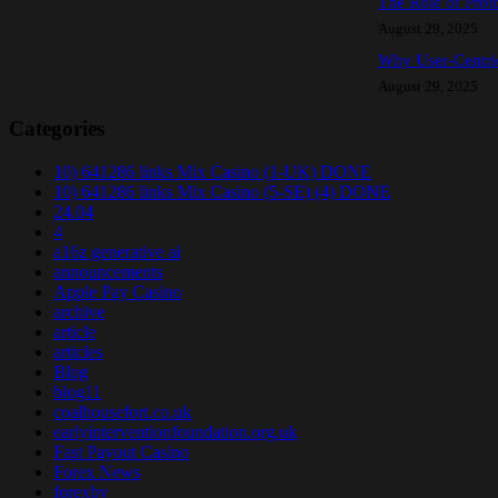
The Role of Proto
August 29, 2025
Why User-Centri
August 29, 2025
Categories
10) 641286 links Mix Casino (1-UK) DONE
10) 641286 links Mix Casino (5-SE) (4) DONE
24.04
4
a16z generative ai
announcements
Apple Pay Casino
archive
article
articles
Blog
blog11
coalhousefort.co.uk
earlyinterventionfoundation.org.uk
Fast Payout Casino
Forex News
forexby