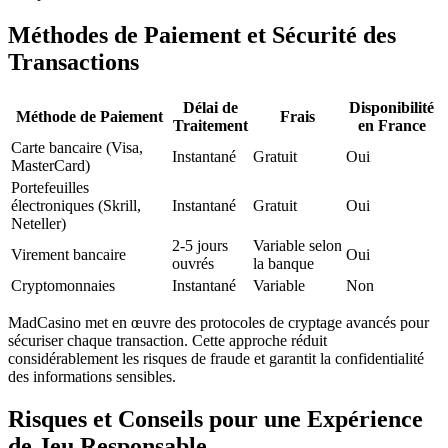
Méthodes de Paiement et Sécurité des
Transactions
Délai de
Disponibilité
Méthode de Paiement
Frais
Traitement
en France
Carte bancaire (Visa,
Instantané
Gratuit
Oui
MasterCard)
Portefeuilles
électroniques (Skrill,
Instantané
Gratuit
Oui
Neteller)
2-5 jours
Variable selon
Virement bancaire
Oui
ouvrés
la banque
Cryptomonnaies
Instantané
Variable
Non
MadCasino met en œuvre des protocoles de cryptage avancés pour
sécuriser chaque transaction. Cette approche réduit
considérablement les risques de fraude et garantit la confidentialité
des informations sensibles.
Risques et Conseils pour une Expérience
de Jeu Responsable