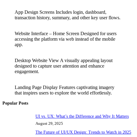
App Design Screens Includes login, dashboard,
transaction history, summary, and other key user flows.
Website Interface – Home Screen Designed for users
accessing the platform via web instead of the mobile
app.
Desktop Website View A visually appealing layout
designed to capture user attention and enhance
engagement.
Landing Page Display Features captivating imagery
that inspires users to explore the world effortlessly.
Popular Posts
UI vs. UX: What’s the Difference and Why It Matters
August 29, 2025
The Future of UI/UX Design: Trends to Watch in 2025