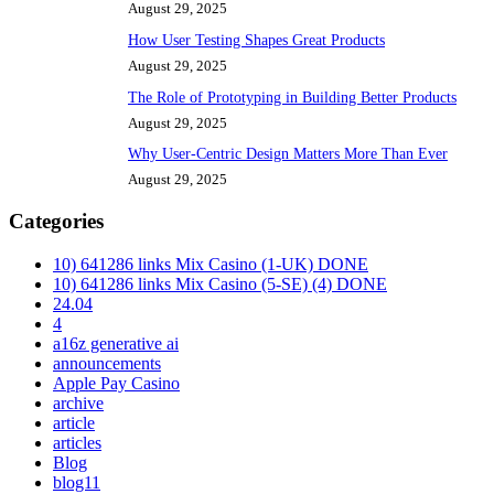
August 29, 2025
How User Testing Shapes Great Products
August 29, 2025
The Role of Prototyping in Building Better Products
August 29, 2025
Why User-Centric Design Matters More Than Ever
August 29, 2025
Categories
10) 641286 links Mix Casino (1-UK) DONE
10) 641286 links Mix Casino (5-SE) (4) DONE
24.04
4
a16z generative ai
announcements
Apple Pay Casino
archive
article
articles
Blog
blog11