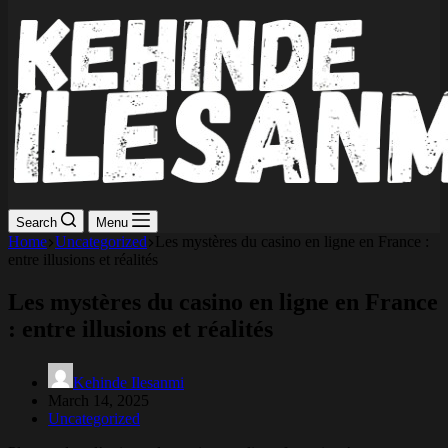
Search
Menu
Home
Uncategorized
Les mystères du casino en ligne en France :
entre illusions et réalités
Les mystères du casino en ligne en France
: entre illusions et réalités
Kehinde Ilesanmi
March 14, 2025
Uncategorized