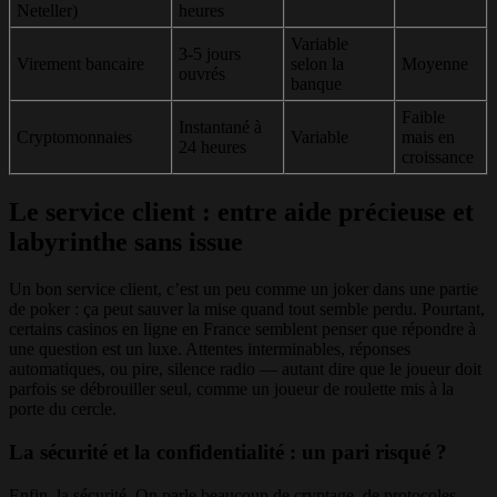
Neteller)
heures
Variable
3-5 jours
Virement bancaire
selon la
Moyenne
ouvrés
banque
Faible
Instantané à
Cryptomonnaies
Variable
mais en
24 heures
croissance
Le service client : entre aide précieuse et
labyrinthe sans issue
Un bon service client, c’est un peu comme un joker dans une partie
de poker : ça peut sauver la mise quand tout semble perdu. Pourtant,
certains casinos en ligne en France semblent penser que répondre à
une question est un luxe. Attentes interminables, réponses
automatiques, ou pire, silence radio — autant dire que le joueur doit
parfois se débrouiller seul, comme un joueur de roulette mis à la
porte du cercle.
La sécurité et la confidentialité : un pari risqué ?
Enfin, la sécurité. On parle beaucoup de cryptage, de protocoles