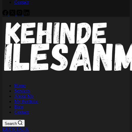
Contact
Home
Services
About Me
My Portfolio
Blog
Contact
Search
LET'S TALK