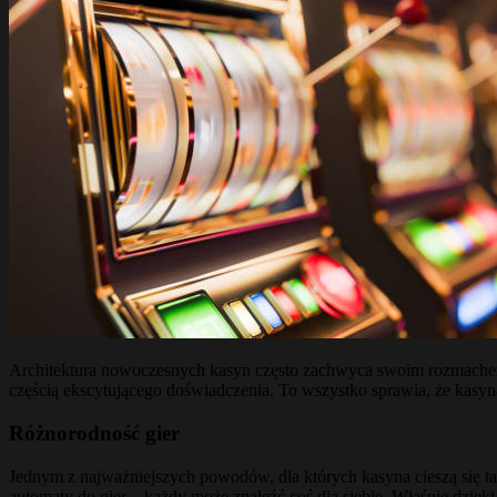
Architektura nowoczesnych kasyn często zachwyca swoim rozmachem
częścią ekscytującego doświadczenia. To wszystko sprawia, że kasyn
Różnorodność gier
Jednym z najważniejszych powodów, dla których kasyna cieszą się tak
automaty do gier – każdy może znaleźć coś dla siebie. Właśnie dz