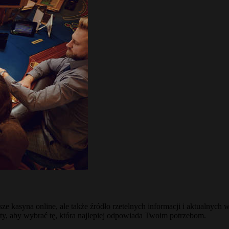
epsze kasyna online, ale także źródło rzetelnych informacji i aktualn
rty, aby wybrać tę, która najlepiej odpowiada Twoim potrzebom.