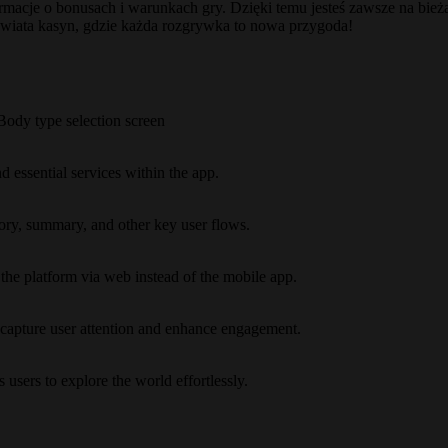
ormacje o bonusach i warunkach gry. Dzięki temu jesteś zawsze na bie
iata kasyn, gdzie każda rozgrywka to nowa przygoda!
Body type selection screen
 essential services within the app.
ory, summary, and other key user flows.
the platform via web instead of the mobile app.
capture user attention and enhance engagement.
users to explore the world effortlessly.