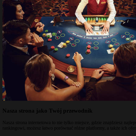
Nasza strona jako Twój przewodnik
Nasza strona internetowa to nie tylko miejsce, gdzie znajdziesz najl
rankingowi, możesz łatwo porównać różne platformy, a także ich ofe