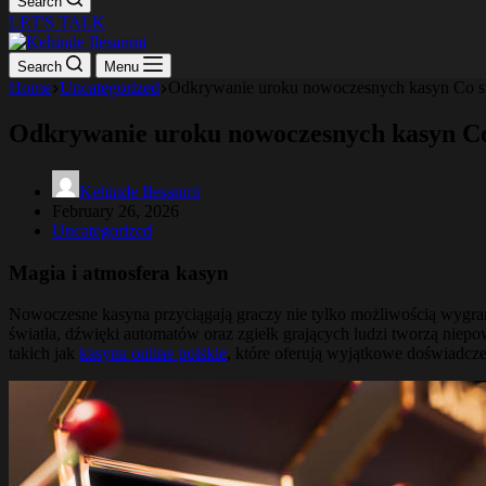
Search
LET'S TALK
Search
Menu
Home
Uncategorized
Odkrywanie uroku nowoczesnych kasyn Co spr
Odkrywanie uroku nowoczesnych kasyn Co 
Kehinde Ilesanmi
February 26, 2026
Uncategorized
Magia i atmosfera kasyn
Nowoczesne kasyna przyciągają graczy nie tylko możliwością wygranej
światła, dźwięki automatów oraz zgiełk grających ludzi tworzą niepow
takich jak
kasyna online polskie
, które oferują wyjątkowe doświadcze