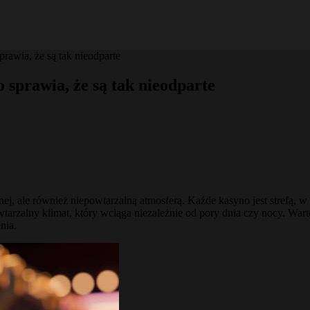
awia, że są tak nieodparte
sprawia, że są tak nieodparte
, ale również niepowtarzalną atmosferą. Każde kasyno jest strefą, w k
tarzalny klimat, który wciąga niezależnie od pory dnia czy nocy. Warto 
nia.