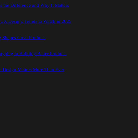
s the Difference and Why It Matters
/UX Design: Trends to Watch in 2025
 Shapes Great Products
typing in Building Better Products
c Design Matters More Than Ever