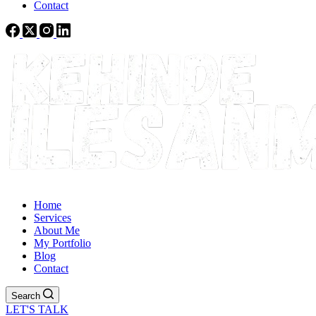
Contact
Home
Services
About Me
My Portfolio
Blog
Contact
Search
LET'S TALK