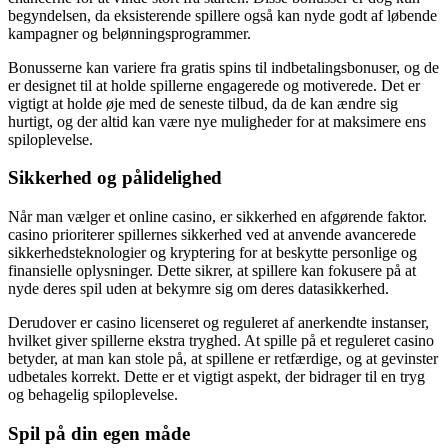
begyndelsen, da eksisterende spillere også kan nyde godt af løbende
kampagner og belønningsprogrammer.
Bonusserne kan variere fra gratis spins til indbetalingsbonuser, og de
er designet til at holde spillerne engagerede og motiverede. Det er
vigtigt at holde øje med de seneste tilbud, da de kan ændre sig
hurtigt, og der altid kan være nye muligheder for at maksimere ens
spiloplevelse.
Sikkerhed og pålidelighed
Når man vælger et online casino, er sikkerhed en afgørende faktor.
casino prioriterer spillernes sikkerhed ved at anvende avancerede
sikkerhedsteknologier og kryptering for at beskytte personlige og
finansielle oplysninger. Dette sikrer, at spillere kan fokusere på at
nyde deres spil uden at bekymre sig om deres datasikkerhed.
Derudover er casino licenseret og reguleret af anerkendte instanser,
hvilket giver spillerne ekstra tryghed. At spille på et reguleret casino
betyder, at man kan stole på, at spillene er retfærdige, og at gevinster
udbetales korrekt. Dette er et vigtigt aspekt, der bidrager til en tryg
og behagelig spiloplevelse.
Spil på din egen måde