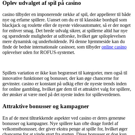
Oplev udvalget af spil på casino
casino tilbyder en imponerende række af spil, der appellerer til både
nye og erfarne spillere. Uanset om du er til klassiske bordspil som
blackjack og roulette eller de nyeste videoautomater, så er der noget
for enhver smag. Det brede udvalg sikrer, at spillerne altid har nye
og spændende muligheder at udforske, hvilket gør spiloplevelsen
mere dynamisk og underholdende. På denne hjemmeside kan du
finde de bedste internationale casinoer, som tilbyder
online casino
oplevelser uden for ROFUS-systemet.
Spillets variation er ikke kun begrænset til kategorier, men også til
innovative funktioner og bonusser, der kan øge chancerne for
gevinster. casino er konstant på udkig efter de nyeste trends inden
for online gambling, hvilket gør dem til et attraktivt valg for spillere,
der ønsker at være med på det nyeste inden for spilleverdenen.
Attraktive bonusser og kampagner
En af de mest tiltrækkende aspekter ved casino er deres generøse
bonusser og kampagner. Nye spillere kan ofte drage fordel af
velkomstbonusser, der giver ekstra penge at spille for, hvilket øger
chancerne for at vinde stort fra starten. Disse bonusser er dog kun