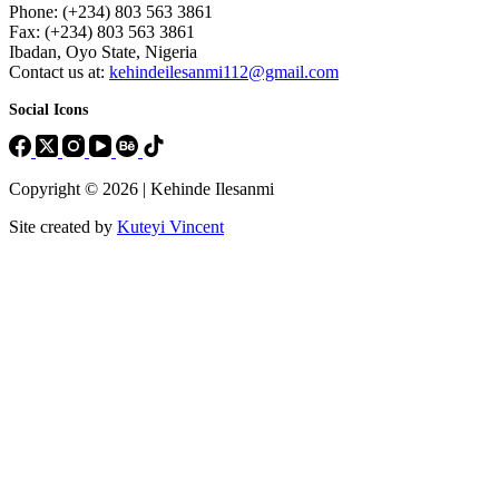
Phone: (+234) 803 563 3861
Fax: (+234) 803 563 3861
Ibadan, Oyo State, Nigeria
Contact us at:
kehindeilesanmi112@gmail.com
Social Icons
Copyright © 2026 | Kehinde Ilesanmi
Site created by
Kuteyi Vincent