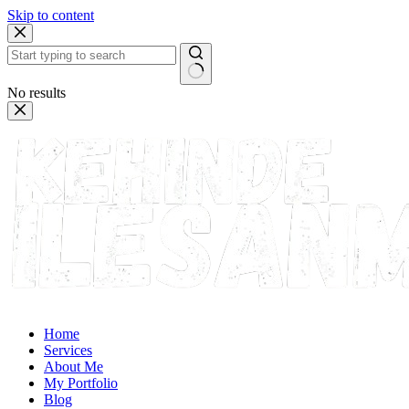
Skip to content
No results
Home
Services
About Me
My Portfolio
Blog