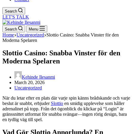
Search
LET'S TALK
Search
Menu
Home
Uncategorized
Slottio Casino: Snabba Vinster för den
Moderna Spelaren
Slottio Casino: Snabba Vinster för den
Moderna Spelaren
Kehinde Ilesanmi
March 20, 2026
Uncategorized
När du letar efter en plats där varje spin känns brådskande och varje
beslut är snabbt, erbjuder
Slottio
en smidig upplevelse som håller
adrenalinet på topp. Från det ögonblick du klickar på “Login” är
gränssnittet utformat för snabba svängar—ingen rörig design, bara
en tydlig väg till spel.
Vad Gör Slottio Annorlunda? En