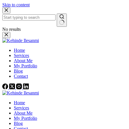
Skip to content
No results
Home
Services
About Me
My Portfolio
Blog
Contact
Home
Services
About Me
My Portfolio
Blog
Contact