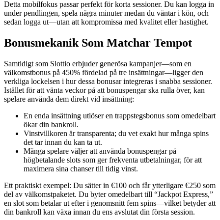
Detta mobilfokus passar perfekt för korta sessioner. Du kan logga in
under pendlingen, spela några minuter medan du väntar i kön, och
sedan logga ut—utan att kompromissa med kvalitet eller hastighet.
Bonusmekanik Som Matchar Tempot
Samtidigt som Slottio erbjuder generösa kampanjer—som en
välkomstbonus på 450% fördelad på tre insättningar—ligger den
verkliga lockelsen i hur dessa bonusar integreras i snabba sessioner.
Istället för att vänta veckor på att bonuspengar ska rulla över, kan
spelare använda dem direkt vid insättning:
En enda insättning utlöser en trappstegsbonus som omedelbart
ökar din bankroll.
Vinstvillkoren är transparenta; du vet exakt hur många spins
det tar innan du kan ta ut.
Många spelare väljer att använda bonuspengar på
högbetalande slots som ger frekventa utbetalningar, för att
maximera sina chanser till tidig vinst.
Ett praktiskt exempel: Du sätter in €100 och får ytterligare €250 som
del av välkomstpaketet. Du byter omedelbart till “Jackpot Express,”
en slot som betalar ut efter i genomsnitt fem spins—vilket betyder att
din bankroll kan växa innan du ens avslutat din första session.