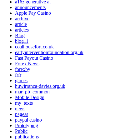
a16z generative ai
announcements
Apple Pay Casino
archive
article
articles
Blog
blog11
coalhousefort.co.uk
earlyinterventionfoundation.org.uk
Fast Payout Casino
Forex News
forexby
frfr
games
huwirranca-davies.org.uk
mar_pb_common
Mobile Design
my_texts
news
pagess
paypal casino
Prototyping
Public
publications