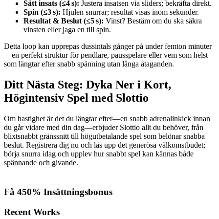
Sätt insats (≤4 s):
Justera insatsen via sliders; bekräfta direkt.
Spin (≤3 s):
Hjulen snurrar; resultat visas inom sekunder.
Resultat & Beslut (≤5 s):
Vinst? Bestäm om du ska säkra
vinsten eller jaga en till spin.
Detta loop kan upprepas dussintals gånger på under femton minuter
—en perfekt struktur för pendlare, pausspelare eller vem som helst
som längtar efter snabb spänning utan långa åtaganden.
Ditt Nästa Steg: Dyka Ner i Kort,
Högintensiv Spel med Slottio
Om hastighet är det du längtar efter—en snabb adrenalinkick innan
du går vidare med din dag—erbjuder Slottio allt du behöver, från
blixtsnabbt gränssnitt till högutbetalande spel som belönar snabba
beslut. Registrera dig nu och lås upp det generösa välkomstbudet;
börja snurra idag och upplev hur snabbt spel kan kännas både
spännande och givande.
Få 450% Insättningsbonus
Recent Works