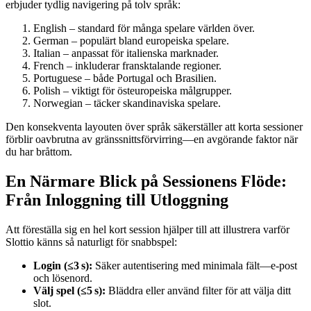
erbjuder tydlig navigering på tolv språk:
English – standard för många spelare världen över.
German – populärt bland europeiska spelare.
Italian – anpassat för italienska marknader.
French – inkluderar fransktalande regioner.
Portuguese – både Portugal och Brasilien.
Polish – viktigt för östeuropeiska målgrupper.
Norwegian – täcker skandinaviska spelare.
Den konsekventa layouten över språk säkerställer att korta sessioner
förblir oavbrutna av gränssnittsförvirring—en avgörande faktor när
du har bråttom.
En Närmare Blick på Sessionens Flöde:
Från Inloggning till Utloggning
Att föreställa sig en hel kort session hjälper till att illustrera varför
Slottio känns så naturligt för snabbspel:
Login (≤3 s):
Säker autentisering med minimala fält—e-post
och lösenord.
Välj spel (≤5 s):
Bläddra eller använd filter för att välja ditt
slot.