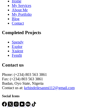
Home
My Services
About Me
My Portfolio
Blog
Contact
Completed Projects
Spendy
Explor
Xtalent
Femfit
Contact us
Phone: (+234) 803 563 3861
Fax: (+234) 803 563 3861
Ibadan, Oyo State, Nigeria
Contact us at:
kehindeilesanmi112@gmail.com
Social Icons