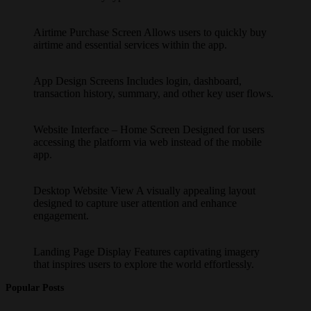
Airtime Purchase Screen Allows users to quickly buy
airtime and essential services within the app.
App Design Screens Includes login, dashboard,
transaction history, summary, and other key user flows.
Website Interface – Home Screen Designed for users
accessing the platform via web instead of the mobile
app.
Desktop Website View A visually appealing layout
designed to capture user attention and enhance
engagement.
Landing Page Display Features captivating imagery
that inspires users to explore the world effortlessly.
Popular Posts