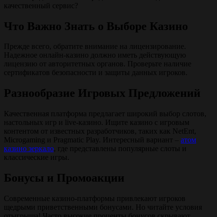
качественный сервис?
Что Важно Знать о Выборе Казино
Прежде всего, обратите внимание на лицензирование.
Надежное онлайн-казино должно иметь действующую
лицензию от авторитетных органов. Проверьте наличие
сертификатов безопасности и защиты данных игроков.
Разнообразие Игровых Предложений
Качественная платформа предлагает широкий выбор слотов,
настольных игр и live-казино. Ищите казино с игровым
контентом от известных разработчиков, таких как NetEnt,
Microgaming и Pragmatic Play. Интересный вариант –
атом
казино зеркало
, где представлены популярные слоты и
классические игры.
Бонусы и Промоакции
Современные казино-платформы привлекают игроков
щедрыми приветственными бонусами. Но читайте условия
отыгрыша! Часто высокие проценты бонусов скрывают