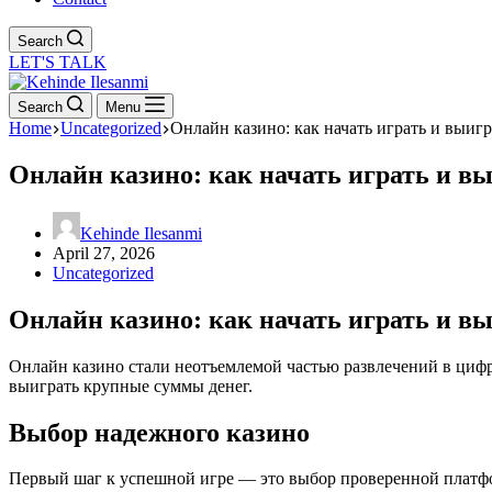
Search
LET'S TALK
Search
Menu
Home
Uncategorized
Онлайн казино: как начать играть и выиг
Онлайн казино: как начать играть и в
Kehinde Ilesanmi
April 27, 2026
Uncategorized
Онлайн казино: как начать играть и в
Онлайн казино стали неотъемлемой частью развлечений в цифр
выиграть крупные суммы денег.
Выбор надежного казино
Первый шаг к успешной игре — это выбор проверенной платфо