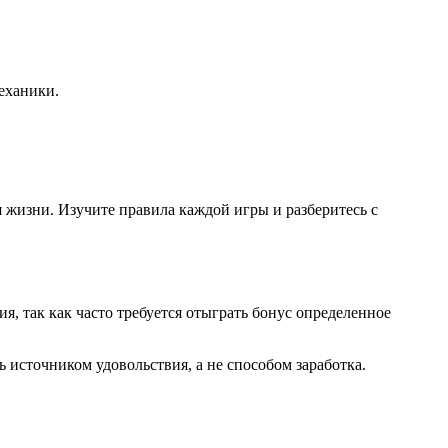
еханики.
я жизни. Изучите правила каждой игры и разберитесь с
 так как часто требуется отыграть бонус определенное
 источником удовольствия, а не способом заработка.