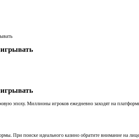
рывать
ыигрывать
ыигрывать
овую эпоху. Миллионы игроков ежедневно заходят на платформы
рмы. При поиске идеального казино обратите внимание на лице