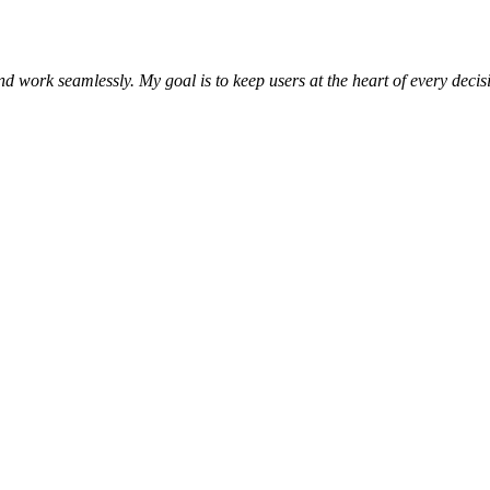
and work seamlessly. My goal is to keep users at the heart of every dec