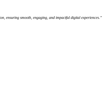
ision, ensuring smooth, engaging, and impactful digital experiences.”