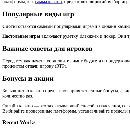
платформы, как
гамма казино
, предлагают широкий выбор игр
Популярные виды игр
Слоты
остаются самыми популярными играми в онлайн казино
Настольные игры
включают рулетку, блэкджек и покер. Они т
Важные советы для игроков
Перед тем как начать, установите лимит бюджета и придержива
процентом отдачи игроку (RTP).
Бонусы и акции
Большинство казино предлагают приветственные бонусы, фрисп
количество раз.
Онлайн казино — это захватывающий способ развлечения, если
Выбирайте проверенные платформы, устанавливайте пределы и
Recent Works