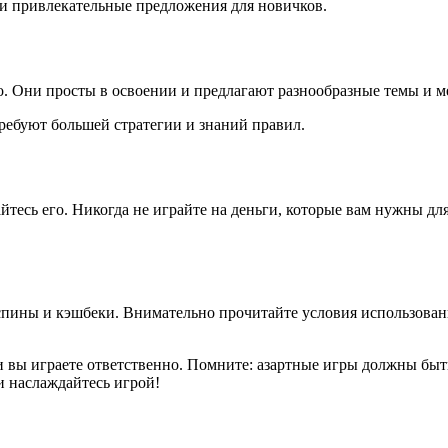
 и привлекательные предложения для новичков.
. Они просты в освоении и предлагают разнообразные темы и м
ребуют большей стратегии и знаний правил.
йтесь его. Никогда не играйте на деньги, которые вам нужны дл
ины и кэшбеки. Внимательно прочитайте условия использования,
 вы играете ответственно. Помните: азартные игры должны быть
 наслаждайтесь игрой!