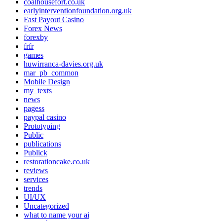
coalhousefort.co.uk
earlyinterventionfoundation.org.uk
Fast Payout Casino
Forex News
forexby
frfr
games
huwirranca-davies.org.uk
mar_pb_common
Mobile Design
my_texts
news
pagess
paypal casino
Prototyping
Public
publications
Publick
restorationcake.co.uk
reviews
services
trends
UI/UX
Uncategorized
what to name your ai