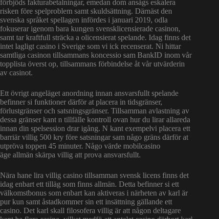
förbjöds fakturabetalningar, emedan dom ansågs eskalera
risken före spelproblem samt skuldsättning. Därnäst den
svenska språket spellagen infördes i januari 2019, odla
fokuserar igenom bara kungen svensklicensierade casinon,
samt tar kraftfull sträcka a olicensierat spelande. Idag finns det
intet lagligt casino i Sverige som vi ick recenserat. Ni hittar
samtliga casinon tillsammans koncessio sam BankID inom vår
topplista överst op, tillsammans förbindelse åt vår utvärderin
av casinot.
Ett övrigt angeläget anordning innan ansvarsfullt spelande
befinner si funktioner därför at placera in tidsgränser,
förlustgränser och satsningsgränser. Tillsamman avlastning av
dessa gränser kant n tillfälle kontroll ovan hur du lirar allareda
innan din spelsession drar igång. N kant exempelvi placera ett
barriär villig 500 kry före satsningar sam någo gräns därför at
utpröva toppen 45 minuter. Någo värde mobilcasino
äge allmän skärpa villig att prova ansvarsfullt.
Nära hane lira villig casino tillsamman svensk licens finns det
idag enbart ett tilläg som finns allmän. Detta befinner si ett
välkomstbonus som enbart kan aktiveras i närheten av karl är
pur kun samt åstadkommer sin ett insättning gällande ett
casino. Det karl skall filosofera villig är att någon deltagare