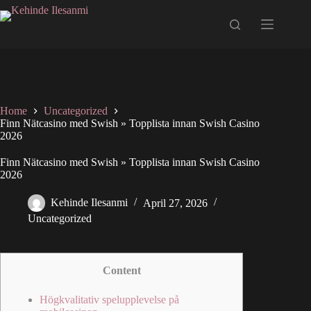
Home
Uncategorized
Finn Nätcasino med Swish » Topplista innan Swish Casino
2026
Finn Nätcasino med Swish » Topplista innan Swish Casino
2026
Kehinde Ilesanmi
April 27, 2026
Uncategorized
Content
Högkvalitativ spelupplevelse på