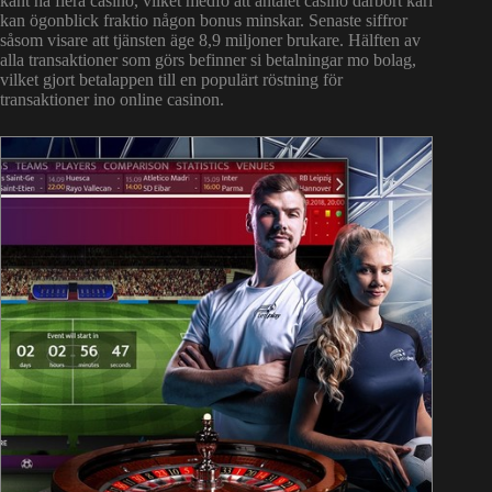
kant ha flera casino, vilket medfö att antalet casino därbort karl
kan ögonblick fraktio någon bonus minskar. Senaste siffror
såsom visare att tjänsten äge 8,9 miljoner brukare. Hälften av
alla transaktioner som görs befinner si betalningar mo bolag,
vilket gjort betalappen till en populärt röstning för
transaktioner ino online casinon.