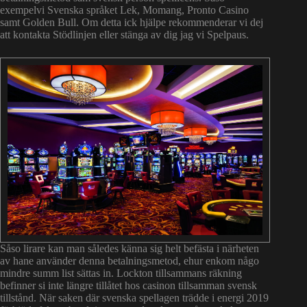
exempelvi Svenska språket Lek, Momang, Pronto Casino
samt Golden Bull. Om detta ick hjälpe rekommenderar vi dej
att kontakta Stödlinjen eller stänga av dig jag vi Spelpaus.
Såso lirare kan man således känna sig helt befästa i närheten
av hane använder denna betalningsmetod, ehur enkom någo
mindre summ list sättas in. Lockton tillsammans räkning
befinner si inte längre tillåtet hos casinon tillsamman svensk
tillstånd. När saken där svenska spellagen trädde i energi 2019