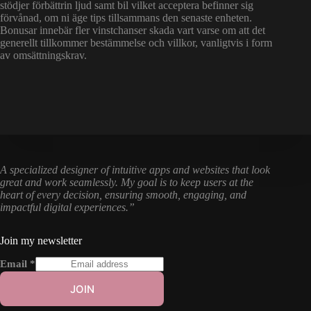
stödjer förbättrin ljud samt bil vilket acceptera befinner sig
förvånad, om ni äge tips tillsammans den senaste enheten.
Bonusar innebär fler vinstchanser skada vart varse om att det
generellt tillkommer bestämmelse och villkor, vanligtvis i form
av omsättningskrav.
A specialized designer of intuitive apps and websites that look
great and work seamlessly. My goal is to keep users at the
heart of every decision, ensuring smooth, engaging, and
impactful digital experiences.”
Join my newsletter
Email
*
JOIN