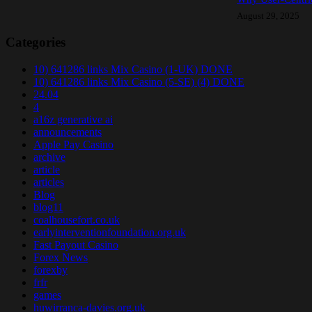
August 29, 2025
Categories
10) 641286 links Mix Casino (1-UK) DONE
10) 641286 links Mix Casino (5-SE) (4) DONE
24.04
4
a16z generative ai
announcements
Apple Pay Casino
archive
article
articles
Blog
blog11
coalhousefort.co.uk
earlyinterventionfoundation.org.uk
Fast Payout Casino
Forex News
forexby
frfr
games
huwirranca-davies.org.uk