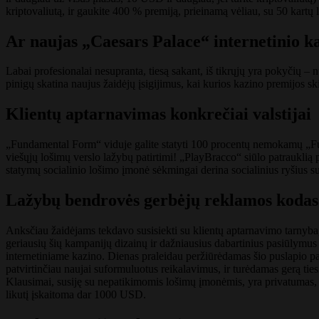
kriptovaliutą, ir gaukite 400 % premiją, prieinamą vėliau, su 50 kart
Ar naujas „Caesars Palace“ internetinio k
Labai profesionalai nesupranta, tiesą sakant, iš tikrųjų yra pokyčių – 
pinigų skatina naujus žaidėjų įsigijimus, kai kurios kazino premijos ski
Klientų aptarnavimas konkrečiai valstijai
„Fundamental Form“ viduje galite statyti 100 procentų nemokamų „Fun
viešųjų lošimų verslo lažybų patirtimi! „PlayBracco“ siūlo patrauklią 
statymų socialinio lošimo įmonė sėkmingai derina socialinius ryšius s
Lažybų bendrovės gerbėjų reklamos kodas
Anksčiau žaidėjams tekdavo susisiekti su klientų aptarnavimo tarnyba,
geriausių šių kampanijų dizainų ir dažniausius dabartinius pasiūly
internetiniame kazino. Dienas praleidau peržiūrėdamas šio puslapio 
patvirtinčiau naujai suformuluotus reikalavimus, ir turėdamas gerą tiesio
Klausimai, susiję su nepatikimomis lošimų įmonėmis, yra privatumas
likutį įskaitoma dar 1000 USD.