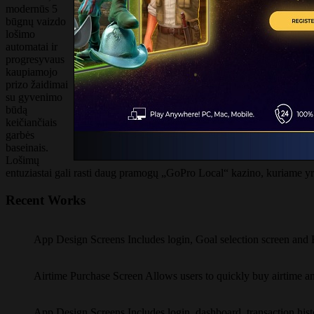
modernūs 5
būgnų vaizdo
lošimo
automatai ir
progresyvaus
kaupiamojo
prizo žaidimai
su gyvenimo
būdą
keičiančiais
garbės
baseinais.
Lošimų
entuziastai gali rasti daug pramogų „GoPro Local“ kazino, kuriame yra
Recent Works
App Design Screens Includes login, Goal selection screen and 
Airtime Purchase Screen Allows users to quickly buy airtime and
App Design Screens Includes login, dashboard, transaction hist