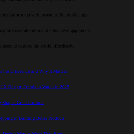
the platform via web instead of the mobile app.
capture user attention and enhance engagement.
users to explore the world effortlessly.
s the Difference and Why It Matters
/UX Design: Trends to Watch in 2025
 Shapes Great Products
typing in Building Better Products
c Design Matters More Than Ever