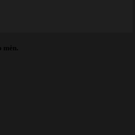
o mėn.