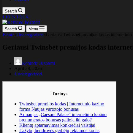
Search
LET'S TALK
Search
Menu
Home
Uncategorized
Geriausi Twinsbet premijos kodas internetini
Geriausi Twinsbet premijos kodas internet
Kehinde Ilesanmi
April 28, 2026
Uncategorized
Turinys
Twinsbet premijos kodas | Internetinio kazino
forma Naujas vartotojo bonusas
Ar naujas „Caesars Palace“ internetinio kazino
prenumeratos bonusas galioja iki galo?
Klientų aptarnavimas konkrečiai valstijai
Lažybų bendrovės gerbėjų reklamos kodas