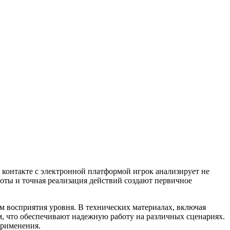
 контакте с электронной платформой игрок анализирует не
оты и точная реализация действий создают первичное
 восприятия уровня. В технических материалах, включая
м, что обеспечивают надежную работу на различных сценариях.
применения.