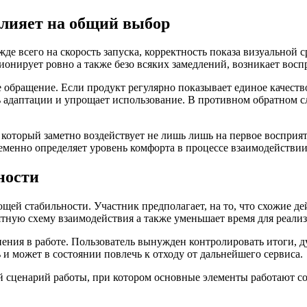
влияет на общий выбор
де всего на скорость запуска, корректность показа визуальной 
ионирует ровно а также безо всяких замедлений, возникает восп
обращение. Если продукт регулярно показывает единое качество
ь адаптации и упрощает использование. В противном обратном сл
 который заметно воздействует не лишь лишь на первое восприя
еменно определяет уровень комфорта в процессе взаимодействи
ности
щей стабильности. Участник предполагает, на то, что схожие д
тную схему взаимодействия а также уменьшает время для реализ
нения в работе. Пользователь вынужден контролировать итоги, 
и может в состоянии повлечь к отходу от дальнейшего сервиса.
 сценарий работы, при котором основные элементы работают со