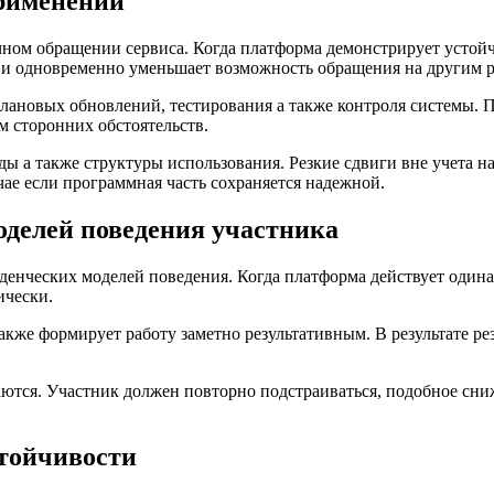
рименении
очном обращении сервиса. Когда платформа демонстрирует усто
е и одновременно уменьшает возможность обращения на другим
плановых обновлений, тестирования а также контроля системы.
 сторонних обстоятельств.
ы а также структуры использования. Резкие сдвиги вне учета н
чае если программная часть сохраняется надежной.
оделей поведения участника
енческих моделей поведения. Когда платформа действует одинак
ически.
акже формирует работу заметно результативным. В результате ре
аются. Участник должен повторно подстраиваться, подобное сни
тойчивости