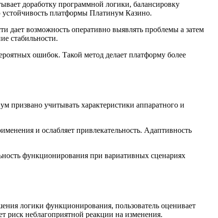
тывает доработку программной логики, балансировку
ю устойчивость платформы Платинум Казино.
и дает возможность оперативно выявлять проблемы а затем
ие стабильности.
ероятных ошибок. Такой метод делает платформу более
ум призвано учитывать характеристики аппаратного и
именения и ослабляет привлекательность. Адаптивность
ильность функционирования при вариативных сценариях
ушения логики функционирования, пользователь оценивает
ет риск неблагоприятной реакции на изменения.