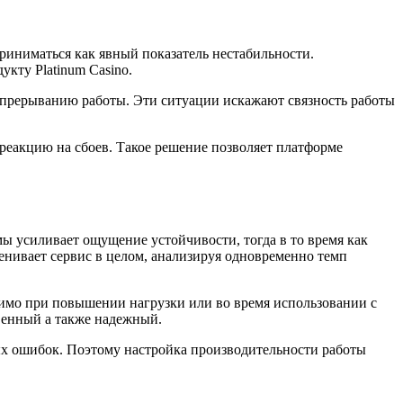
риниматься как явный показатель нестабильности.
кту Platinum Casino.
 прерыванию работы. Эти ситуации искажают связность работы
 реакцию на сбоев. Такое решение позволяет платформе
ы усиливает ощущение устойчивости, тогда в то время как
енивает сервис в целом, анализируя одновременно темп
чимо при повышении нагрузки или во время использовании с
твенный а также надежный.
ых ошибок. Поэтому настройка производительности работы