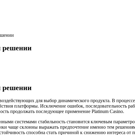
ешении
м решении
м решении
 воздействующих для выбор динамического продукта. В процессе
йствия платформы. Исключение ошибок, последовательность раб
ость продолжать последующее применение Platinum Casino.
нными системами стабильность становится ключевым параметром
тники чаще склонны выражать предпочтение именно тем решения
стойчивость способна стать причиной к снижению интереса от 