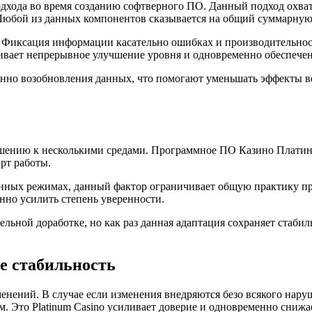
одхода во время созданию софтверного ПО. Данный подход охва
Любой из данных компонентов сказывается на общий суммарну
 Фиксация информации касательно ошибках и производительност
вает непрерывное улучшение уровня и одновременно обеспечен
енно возобновления данных, что помогают уменьшать эффекты в
ошению к несколькими средами. Программное ПО Казино Платин
рт работы.
енных режимах, данный фактор ограничивает общую практику пр
нно усилить степень уверенности.
ельной доработке, но как раз данная адаптация сохраняет стаб
е стабильность
менений. В случае если изменения внедряются безо всякого нар
. Это Platinum Casino усиливает доверие и одновременно снижа