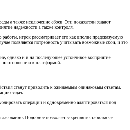
среды а также исключение сбоев. Эти показатели задают
риятие надежности а также контроля.
 работы, игрок рассматривает его как вполне предсказуемую
учае появляется потребность учитывать возможные сбои, и это
тие, однако и и на последующее устойчивое восприятие
и по отношению к платформой.
ействия станут приводить к ожидаемым одинаковым ответам.
ацию задач.
дублировать операции и одновременно адаптироваться под
гласованно. Подобное позволяет закреплять стабильные