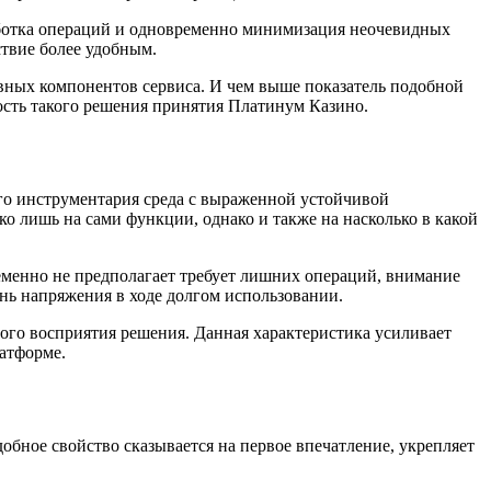
аботка операций и одновременно минимизация неочевидных
твие более удобным.
вных компонентов сервиса. И чем выше показатель подобной
ность такого решения принятия Платинум Казино.
ого инструментария среда с выраженной устойчивой
ко лишь на сами функции, однако и также на насколько в какой
менно не предполагает требует лишних операций, внимание
нь напряжения в ходе долгом использовании.
ого восприятия решения. Данная характеристика усиливает
атформе.
обное свойство сказывается на первое впечатление, укрепляет