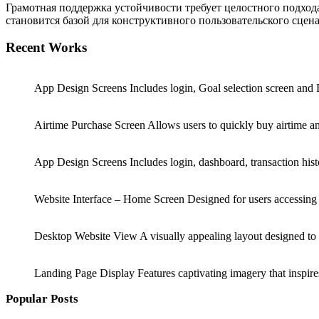
Грамотная поддержка устойчивости требует целостного подхо
становится базой для конструктивного пользовательского сце
Recent Works
App Design Screens Includes login, Goal selection screen and 
Airtime Purchase Screen Allows users to quickly buy airtime and
App Design Screens Includes login, dashboard, transaction hist
Website Interface – Home Screen Designed for users accessing 
Desktop Website View A visually appealing layout designed to 
Landing Page Display Features captivating imagery that inspires 
Popular Posts