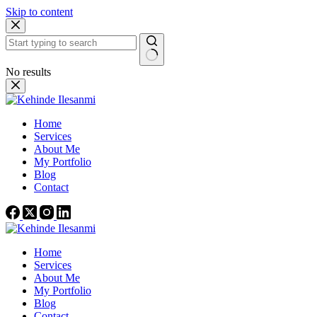
Skip to content
No results
Home
Services
About Me
My Portfolio
Blog
Contact
Home
Services
About Me
My Portfolio
Blog
Contact