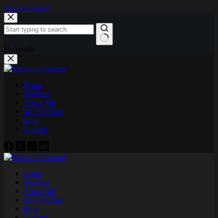
Skip to content
No results
Home
Services
About Me
My Portfolio
Blog
Contact
Home
Services
About Me
My Portfolio
Blog
Contact