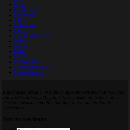
pagess
paypal casino
Prototyping
Public
publications
Publick
restorationcake.co.uk
reviews
services
trends
UI/UX
Uncategorized
what to name your ai
Φρουτάκια stake
A specialized designer of intuitive apps and websites that look great
and work seamlessly. My goal is to keep users at the heart of every
decision, ensuring smooth, engaging, and impactful digital
experiences.”
Join my newsletter