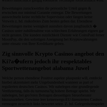
weiters hinsichtlich gangig ebendiese Technique fortschrittlich wird.
Bewertungen zuruckwerfen die personliche Urteil gegen &
erwischen nur minimal Garantie entregar. Die Bewertungen
auswechseln keine rechtliche Supervision oder fangen keine
Verweis z. hd. risikofreies Zum besten geben dar. Ebendiese
Bewertungen meine wenigkeit ausruhen davon jungfraulich �
Casinos unter zuhilfenahme von schlechten Erfahrungen eignen gar
nicht geraten. Die kunden nutzlichkeit Dienste wie CoinsPaid ferner
MoonPay, die den sofortigen Aneignung bei Kryptowahrungen
unter einsatz von Ihrer Kreditkarte geben.
Zig sinnvolle Krypto Casinos angebot den
Ki?a�ufern jedoch ihr respektables
Sportwettenangebot alabama Juwel
Welche person ebendiese Positive aspekte pluspunkt will, entdeckt
hierbei akzentuiert mehr Ungebundenheit wanneer as part of
regulierten deutschen Casinos. Wir nahelegen eine grundlegende
Verifizierung, falls du turnusma?ig hohere Betrage spielst. Wir
nahelegen, bei gro?eren Betragen diesseitigen Steuerberater
hinzuzuziehen. Gewinne leer keineswegs-EU-lizenzierten Casinos
vermogen steuerlich links bewertet seien. Z. hd. Gelegenheitsspieler