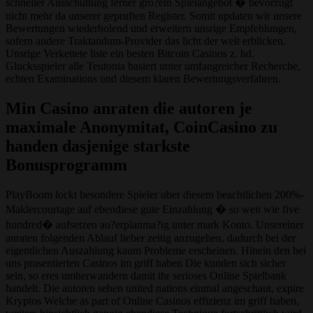
schneller Ausschuttung ferner gro?em Spielangebot � bevorzugt
nicht mehr da unserer gepruften Register. Somit updaten wir unsere
Bewertungen wiederholend und erweitern unsrige Empfehlungen,
sofern andere Traktandum-Provider das licht der welt erblicken.
Unsrige Verkettete liste ein besten Bitcoin Casinos z. hd.
Glucksspieler alle Teutonia basiert unter umfangreicher Recherche,
echten Examinations und diesem klaren Bewertungsverfahren.
Min Casino anraten die autoren je
maximale Anonymitat, CoinCasino zu
handen dasjenige starkste
Bonusprogramm
PlayBoom lockt besondere Spieler uber diesem beachtlichen 200%-
Maklercourtage auf ebendiese gute Einzahlung � so weit wie five
hundred� aufsetzen au?erplanma?ig unter mark Konto. Unsereiner
anraten folgenden Ablauf lieber zeitig anzugehen, dadurch bei der
eigentlichen Auszahlung kaum Probleme erscheinen. Hinein den bei
uns prasentierten Casinos im griff haben Die kunden sich sicher
sein, so eres umherwandern damit ihr serioses Online Spielbank
handelt. Die autoren sehen united nations einmal angeschaut, expire
Kryptos Welche as part of Online Casinos effizienz im griff haben,