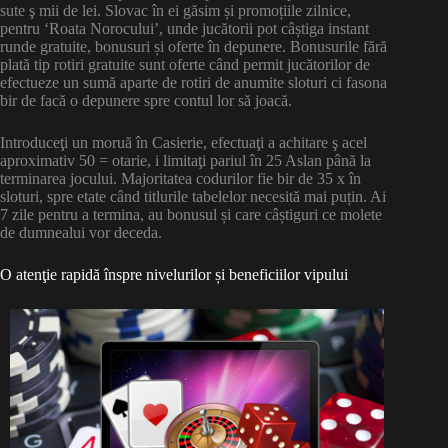
sute ş mii de lei. Slovac în ei găsim și promoțiile zilnice,
pentru ‘Roata Norocului’, unde jucătorii pot câștiga instant
runde gratuite, bonusuri și oferte în depunere. Bonusurile fără
plată tip rotiri gratuite sunt oferte când permit jucătorilor de
efectueze un sumă aparte de rotiri de anumite sloturi ci fasona
bir de facă o depunere spre contul lor să joacă.
Introduceţi un moruă în Casierie, efectuaţi a achitare ş acel
aproximativ 50 = otarie, i limitaţi pariul în 25 Aslan până la
terminarea jocului. Majoritatea codurilor fie bir de 35 x în
sloturi, spre etate când titlurile tabelelor necesită mai puțin. Ai
7 zile pentru a termina, au bonusul și care câștiguri ce molete
de dumnealui vor deceda.
O atenţie rapidă înspre nivelurilor și beneficiilor vipului