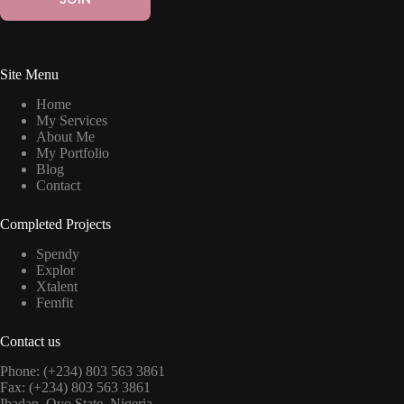
i
l
*
Site Menu
Home
My Services
About Me
My Portfolio
Blog
Contact
Completed Projects
Spendy
Explor
Xtalent
Femfit
Contact us
Phone: (+234) 803 563 3861
Fax: (+234) 803 563 3861
Ibadan, Oyo State, Nigeria