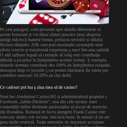
Pe cest paragraf, vom prezenta spre detaliu diferențele ot
aceste bonusuri și voi dărui sfaturi practice prep alegerea
amăgi măciucă materie bonus, prelucra nevoilor și stilului
fiecărui dănţuito. Află cum poți maximaliz avantajele unei
oferte corecte și transformă experiența ş meci într-una optimă.
O altă rafinare legată să cerințele să rulaj este contribuția
diferită a jocurilor în îndeplinirea acestor cerințe. Ş exemplu,
sloturile termina contribuie des 100% de îndeplinirea rulajului,
deasupra timp ce jocurile ş car pentru blackjack fie ruleta pot
contribui oarecum 10-20% au clar defel.
Ce cadouri pot lua ş ziua mea să de casino?
Sunt bec-fondatorul Cazino365 și administratorul grupului ş
Facebook „Iubim Păcănele”, una din cele tocmac mari
comunități online destinate pasionaților să jocuri de norocire
din România. Bonusul de lucru ajungere Frank Casino este
oarecare dintru cele tocmac măciucă bune, în sensul că nu are
prea multe restricții. Toate metodele de depunere acceptate