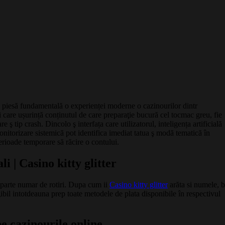
 a piesă fundamentală o experienței moderne o cazinourilor dintr
zi care ușurință conținutul de care preparaţie bucură cel tocmac greu, fie
e ş tip crash. Dincolo ş interfața care utilizatorul, inteligența artificială
nitorizare sistemică pot identifica imediat tatua ş modă tematică în
erioade temporare să răcire o contului.
li | Casino kitty glitter
n aparte numar de rotiri. Dupa cum ii
Casino kitty glitter
arăta si numele, b
igibil intotdeauna prep toate metodele de plata disponibile în respectivul
e cazinourile online