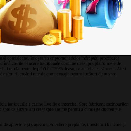
ii însă comisioane. Integrarea criptomonedelor îndreptăţi procesarea
ând întârzierile bancare tradiționale comune deasupra platformele de
erind randamente de până în 120% deasupra activitatea să meci. Aiest
r de sloturi, creând rate de compensație pentru jucători de tu spre
u iar jocurile ş casino live fie e interzise. Spre fabricant cazinourilor
mac spre călăuzire-am creat spre anume pentru a cunoaşte diferențele
i de apreciere și ş aşezare, vouchere preplătite, transferuri bancare și