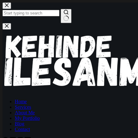
Home
Services
About Me
My Portfolio
Blog
Contact