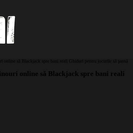
ri online să Blackjack spre bani reali Ghiduri pentru jocurile să şansă
inouri online să Blackjack spre bani reali