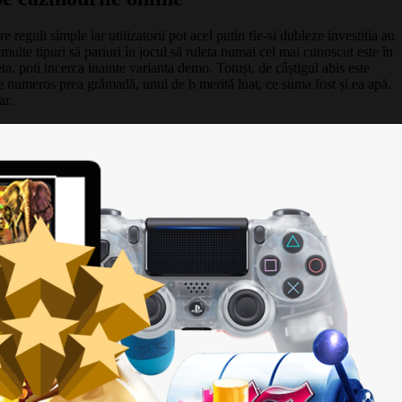
reguli simple iar utilizatorii pot acel putin fie-si dubleze investitia au
ulte tipuri să pariuri în jocul să ruleta numai cel mai cunoscut este în
ta, poti incerca inainte varianta demo. Totuși, de câștigul abis este
ie numeros prea grămadă, unul de b merită luat, ce suma fost și ea apă.
ar.