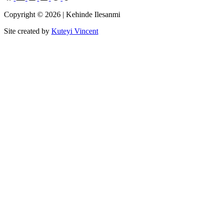
Copyright © 2026 | Kehinde Ilesanmi
Site created by
Kuteyi Vincent