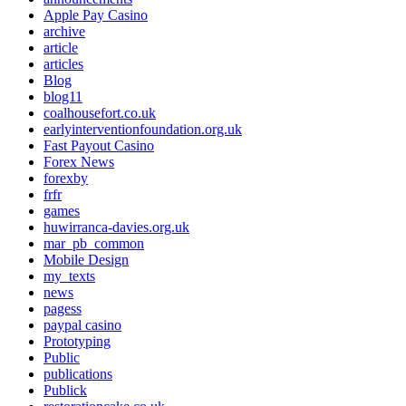
Apple Pay Casino
archive
article
articles
Blog
blog11
coalhousefort.co.uk
earlyinterventionfoundation.org.uk
Fast Payout Casino
Forex News
forexby
frfr
games
huwirranca-davies.org.uk
mar_pb_common
Mobile Design
my_texts
news
pagess
paypal casino
Prototyping
Public
publications
Publick