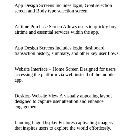
App Design Screens Includes login, Goal selection
screen and Body type selection screen
Airtime Purchase Screen Allows users to quickly buy
airtime and essential services within the app.
App Design Screens Includes login, dashboard,
transaction history, summary, and other key user flows.
Website Interface – Home Screen Designed for users
accessing the platform via web instead of the mobile
app.
Desktop Website View A visually appealing layout
designed to capture user attention and enhance
engagement.
Landing Page Display Features captivating imagery
that inspires users to explore the world effortlessly.