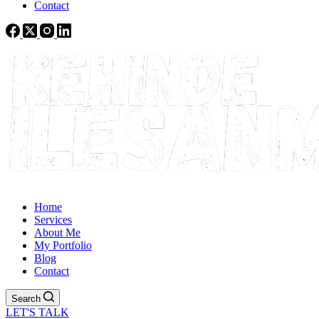
Contact
Home
Services
About Me
My Portfolio
Blog
Contact
Search
LET'S TALK