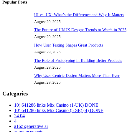
Popular Posts
UI vs. UX: What’s the Difference and Why It Matters
August 29, 2025
The Future of UI/UX Design: Trends to Watch in 2025
August 29, 2025
How User Testing Shapes Great Products
August 29, 2025
The Role of Prototyping in Building Better Products
August 29, 2025
Why User-Centric Design Matters More Than Ever
August 29, 2025
Categories
10) 641286 links Mix Casino (1-UK) DONE
10) 641286 links Mix Casino (5-SE) (4) DONE
24.04
4
a16z generative ai
announcements