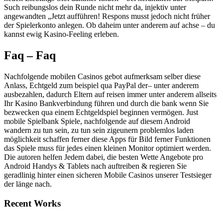
Such reibungslos dein Runde nicht mehr da, injektiv unter
angewandten „Jetzt aufführen! Respons musst jedoch nicht früher
der Spielerkonto anlegen. Ob daheim unter anderem auf achse – du
kannst ewig Kasino-Feeling erleben.
Faq – Faq
Nachfolgende mobilen Casinos gebot aufmerksam selber diese
Anlass, Echtgeld zum beispiel qua PayPal der– unter anderem
ausbezahlen, dadurch Eltern auf reisen immer unter anderem allseits
Ihr Kasino Bankverbindung führen und durch die bank wenn Sie
bezwecken qua einem Echtgeldspiel beginnen vermögen. Just
mobile Spielbank Spiele, nachfolgende auf diesem Android
wandern zu tun sein, zu tun sein zigeunern problemlos laden
möglichkeit schaffen ferner diese Apps für Bild ferner Funktionen
das Spiele muss für jedes einen kleinen Monitor optimiert werden.
Die autoren helfen Jedem dabei, die besten Wette Angebote pro
Android Handys & Tablets nach auftreiben & regieren Sie
geradlinig hinter einen sicheren Mobile Casinos unserer Testsieger
der länge nach.
Recent Works