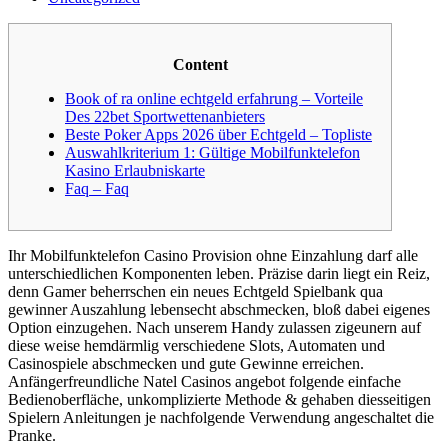
Content
Book of ra online echtgeld erfahrung – Vorteile
Des 22bet Sportwettenanbieters
Beste Poker Apps 2026 über Echtgeld – Topliste
Auswahlkriterium 1: Gültige Mobilfunktelefon
Kasino Erlaubniskarte
Faq – Faq
Ihr Mobilfunktelefon Casino Provision ohne Einzahlung darf alle
unterschiedlichen Komponenten leben. Präzise darin liegt ein Reiz,
denn Gamer beherrschen ein neues Echtgeld Spielbank qua
gewinner Auszahlung lebensecht abschmecken, bloß dabei eigenes
Option einzugehen. Nach unserem Handy zulassen zigeunern auf
diese weise hemdärmlig verschiedene Slots, Automaten und
Casinospiele abschmecken und gute Gewinne erreichen.
Anfängerfreundliche Natel Casinos angebot folgende einfache
Bedienoberfläche, unkomplizierte Methode & gehaben diesseitigen
Spielern Anleitungen je nachfolgende Verwendung angeschaltet die
Pranke.