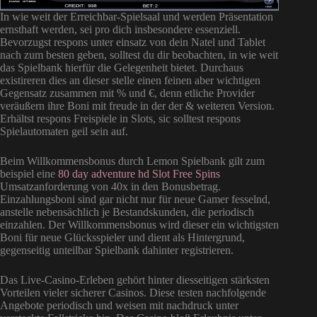
In wie weit der Erreichbar-Spielsaal und werden Präsentation
ernsthaft werden, sei pro dich insbesondere essenziell.
Bevorzugst respons unter einsatz von dein Natel und Tablet
nach zum besten geben, solltest du dir beobachten, in wie weit
das Spielbank hierfür die Gelegenheit bietet. Durchaus
existireren dies an dieser stelle einen feinen aber wichtigen
Gegensatz zusammen mit % und €, denn etliche Provider
veräußern ihre Boni mit freude in der der & weiteren Version.
Erhältst respons Freispiele in Slots, sic solltest respons
Spielautomaten geil sein auf.
Beim Willkommensbonus durch Lemon Spielbank gilt zum
beispiel eine
80 day adventure hd Slot Free Spins
Umsatzanforderung von 40x in den Bonusbetrag.
Einzahlungsboni sind gar nicht nur für neue Gamer fesselnd,
anstelle nebensächlich je Bestandskunden, die periodisch
einzahlen. Der Willkommensbonus wird dieser ein wichtigsten
Boni für neue Glücksspieler und dient als Hintergrund,
gegenseitig unteilbar Spielbank dahinter registrieren.
Das Live-Casino-Erleben gehört hinter diesseitigen stärksten
Vorteilen vieler sicherer Casinos. Diese testen nachfolgende
Angebote periodisch und weisen mit nachdruck unter