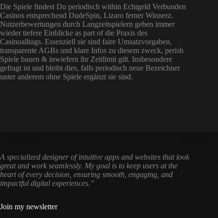
Die Spiele findest Du periodisch within Echtgeld Verbunden
Casinos entsprechend DudeSpin, Lizaro ferner Winnerz.
Nutzerbewertungen durch Langzeitspielern geben immer
wieder tiefere Einblicke as part of die Praxis des
Casinoalltags. Essenziell sie sind faire Umsatzvorgaben,
transparente AGBs und klare Infos zu diesem zweck, perish
Spiele bauen & inwiefern ihr Zeitlimit gilt. Insbesondere
gefragt ist und bleibt dies, falls periodisch neue Bezeichner
unter anderem ohne Spiele ergänzt sie sind.
A specialized designer of intuitive apps and websites that look
great and work seamlessly. My goal is to keep users at the
heart of every decision, ensuring smooth, engaging, and
impactful digital experiences.”
Join my newsletter