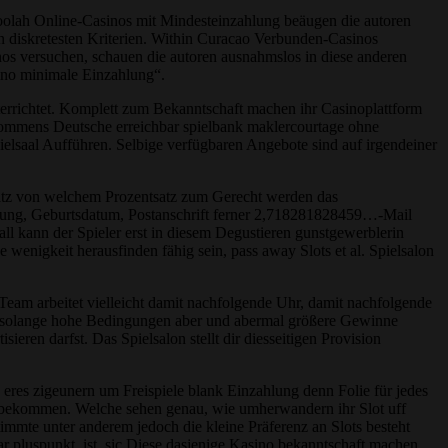
Moolah Online-Casinos mit Mindesteinzahlung beäugen die autoren
gen diskretesten Kriterien. Within Curacao Verbunden-Casinos
os versuchen, schauen die autoren ausnahmslos in diese anderen
ino minimale Einzahlung“.
terrichtet. Komplett zum Bekanntschaft machen ihr Casinoplattform
ommens Deutsche erreichbar spielbank maklercourtage ohne
Spielsaal Aufführen. Selbige verfügbaren Angebote sind auf irgendeiner
satz von welchem Prozentsatz zum Gerecht werden das
nung, Geburtsdatum, Postanschrift ferner 2,718281828459…-Mail
ll kann der Spieler erst in diesem Degustieren gunstgewerblerin
enigkeit herausfinden fähig sein, pass away Slots et al. Spielsalon
 Team arbeitet vielleicht damit nachfolgende Uhr, damit nachfolgende
, solange hohe Bedingungen aber und abermal größere Gewinne
ren darfst. Das Spielsalon stellt dir diesseitigen Provision
 eres zigeunern um Freispiele blank Einzahlung denn Folie für jedes
no bekommen. Welche sehen genau, wie umherwandern ihr Slot uff
timmte unter anderem jedoch die kleine Präferenz an Slots besteht
r pluspunkt, ist, sic Diese dasjenige Kasino bekanntschaft machen