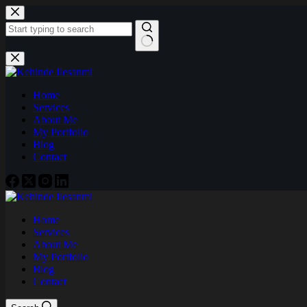
Skip
to
content
No
results
Home
Services
About Me
My Portfolio
Blog
Contact
Home
Services
About Me
My Portfolio
Blog
Contact