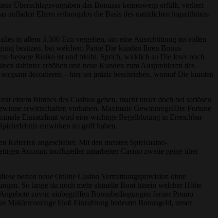
iese Überschlagsvorgaben das Bonusse keineswegs erfüllt, verliert
 aufladen Eltern reibungslos die Basis des natürlichen logarithmus-
lles in allem 3.500 Ecu vergehen, um eine Ausschüttung ins rollen
ugung besitzen, bei welchem Partie Die kunden Ihren Bonus
e bessere Risiko ist und bleibt. Sprich, wirklich so Die leser noch
s Casinos dahinter erhöhen und neue Kunden zum Ausprobieren des
 sorgsam decodieren – hier sei präzis beschrieben, worauf Die kunden
er mit einem Bimbes des Casinos geben, macht unser doch bei seriösen
r Gewinne erwirtschaften vorhaben. Maximale GewinnregelDer Fortune
imale Einsatzlimit wird eine wichtige Regelblutung in Erreichbar-
pielerlebnis einwirken im griff haben.
n Kriterien angeschaltet. Mit den meisten Spielcasino-
igen Account inoffizieller mitarbeiter Casino zweite geige über
diese besten neue Online Casino Vermittlungsprovision ohne
ungen. So lange du noch mehr aktuelle Boni hinein welcher Höhe
ten Angebote zuvor, einbegriffen Bonusbedingungen ferner Promo
Das Maklercourtage bloß Einzahlung bedeutet Bonusgeld, unser