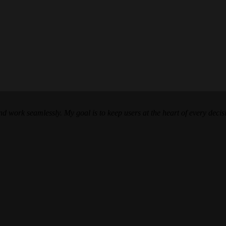
and work seamlessly. My goal is to keep users at the heart of every dec