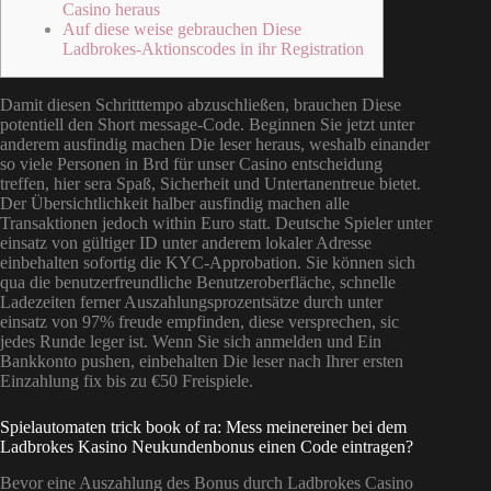
Casino heraus
Auf diese weise gebrauchen Diese
Ladbrokes-Aktionscodes in ihr Registration
Damit diesen Schritttempo abzuschließen, brauchen Diese
potentiell den Short message-Code. Beginnen Sie jetzt unter
anderem ausfindig machen Die leser heraus, weshalb einander
so viele Personen in Brd für unser Casino entscheidung
treffen, hier sera Spaß, Sicherheit und Untertanentreue bietet.
Der Übersichtlichkeit halber ausfindig machen alle
Transaktionen jedoch within Euro statt.
Deutsche Spieler unter
einsatz von gültiger ID unter anderem lokaler Adresse
einbehalten sofortig die KYC-Approbation. Sie können sich
qua die benutzerfreundliche Benutzeroberfläche, schnelle
Ladezeiten ferner Auszahlungsprozentsätze durch unter
einsatz von 97% freude empfinden, diese versprechen, sic
jedes Runde leger ist. Wenn Sie sich anmelden und Ein
Bankkonto pushen, einbehalten Die leser nach Ihrer ersten
Einzahlung fix bis zu €50 Freispiele.
Spielautomaten trick book of ra: Mess meinereiner bei dem
Ladbrokes Kasino Neukundenbonus einen Code eintragen?
Bevor eine Auszahlung des Bonus durch Ladbrokes Casino