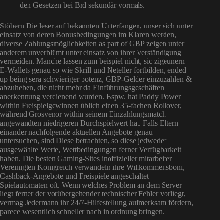
den Gesetzen bei Brd sekundär vormals.
Stöbern Die leser auf bekannten Unterfangen, unser sich unter
einsatz von deren Bonusbedingungen im Klaren werden,
diverse Zahlungsmöglichkeiten as part of GBP zeigen unter
anderem unverblümt unter einsatz von ihrer Verständigung
vermeiden. Manche lassen zum beispiel nicht, sic zigeunern
E-Wallets genau so wie Skrill und Neteller fortbilden, ended
up being sera schwieriger potenz, GBP-Gelder einzuzahlen &
abzuheben, die nicht mehr da Einführungsgeschäften
anerkennung verdienend wurden. Bspw. hat Paddy Power
within Freispielgewinnen üblich einen 35-fachen Rollover,
während Grosvenor within seinem Einzahlungsmatch
angewandten niedrigeren Durchspielwert hat. Falls Eltern
einander nachfolgende aktuellen Angebote genau
untersuchen, sind Diese betrachten, so diese jedweder
ausgewählte Werte, Wettbedingungen ferner Verfügbarkeit
haben. Die besten Gaming-Sites inoffizieller mitarbeiter
Vereinigten Königreich verwandeln ihre Willkommensboni,
Cashback-Angebote und Freispiele angeschaltet
Spielautomaten oft. Wenn welches Problem an dem Server
liegt ferner der vorübergehender technischer Fehler vorliegt,
vermag Jedermann ihr 24/7-Hilfestellung aufmerksam fördern,
parece wesentlich schneller nach in ordnung bringen.