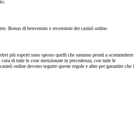
to.
dere.
Bonus di benvenuto e recensioni dei casinò online.
ortivi più esperti sono spesso quelli che saranno pronti a scommettere
e cura di tutte le cose menzionate in precedenza, con tutte le
casinò online devono seguire queste regole e altre per garantire che i