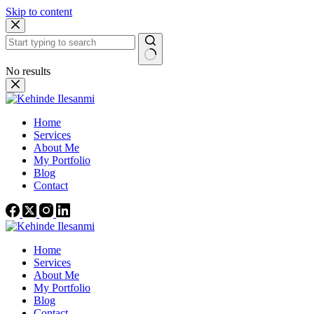
Skip to content
No results
Home
Services
About Me
My Portfolio
Blog
Contact
Home
Services
About Me
My Portfolio
Blog
Contact