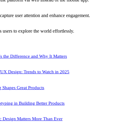
capture user attention and enhance engagement.
users to explore the world effortlessly.
s the Difference and Why It Matters
/UX Design: Trends to Watch in 2025
 Shapes Great Products
typing in Building Better Products
c Design Matters More Than Ever