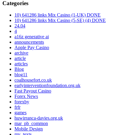
Categories
10) 641286 links Mix Casino (1-UK) DONE
10) 641286 links Mix Casino (5-SE) (4) DONE
24.04
4
a16z generative ai
announcements
Apple Pay Casino
archive
article
articles
Blog
blog11
coalhousefort.co.uk
earlyinterventionfoundation.org.uk
Fast Payout Casino
Forex News
forexby
frfr
games
huwirranca-davies.org.uk
mar_pb_common
Mobile Design
my_texts