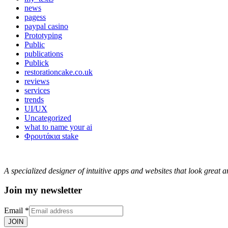
news
pagess
paypal casino
Prototyping
Public
publications
Publick
restorationcake.co.uk
reviews
services
trends
UI/UX
Uncategorized
what to name your ai
Φρουτάκια stake
A specialized designer of intuitive apps and websites that look great 
Join my newsletter
Email
*
JOIN