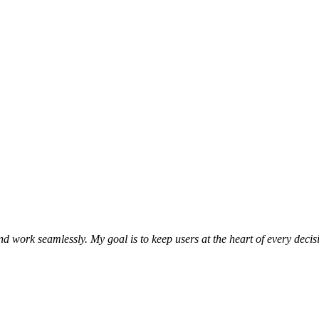
and work seamlessly. My goal is to keep users at the heart of every dec