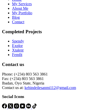
My Services
About Me
My Portfolio
Blog
Contact
Completed Projects
Spendy
Explor
Xtalent
Femfit
Contact us
Phone: (+234) 803 563 3861
Fax: (+234) 803 563 3861
Ibadan, Oyo State, Nigeria
Contact us at:
kehindeilesanmi112@gmail.com
Social Icons