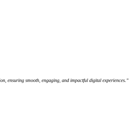
ision, ensuring smooth, engaging, and impactful digital experiences.”