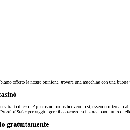
bbiamo offerto la nostra opinione, trovare una macchina con una buona p
casinò
o si tratta di esso. App casino bonus benvenuto sì, essendo orientato ai r
 Proof of Stake per raggiungere il consenso tra i partecipanti, tutto que
do gratuitamente