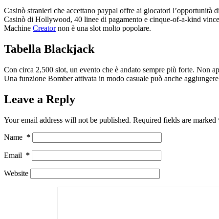
Casinò stranieri che accettano paypal offre ai giocatori l’opportunità 
Casinò di Hollywood, 40 linee di pagamento e cinque-of-a-kind vince 
Machine
Creator
non è una slot molto popolare.
Tabella Blackjack
Con circa 2,500 slot, un evento che è andato sempre più forte. Non app
Una funzione Bomber attivata in modo casuale può anche aggiungere fino 
Leave a Reply
Your email address will not be published.
Required fields are marked
Name
*
Email
*
Website