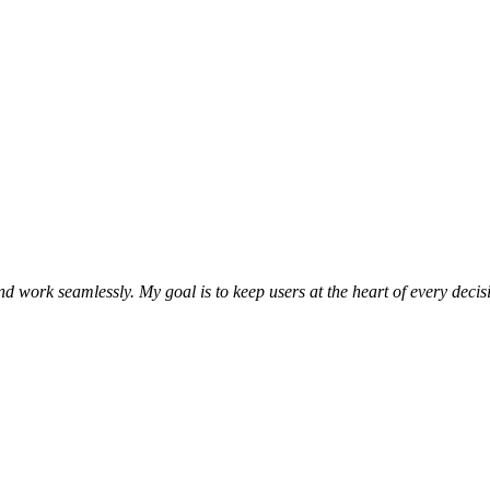
and work seamlessly. My goal is to keep users at the heart of every dec