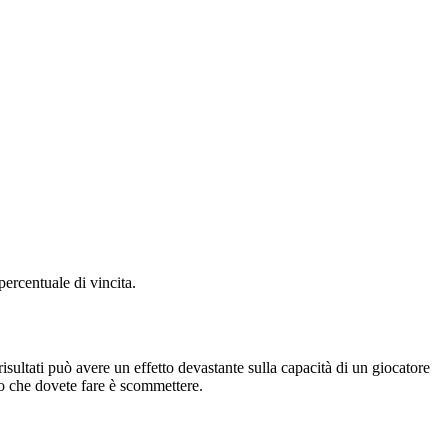
ercentuale di vincita.
isultati può avere un effetto devastante sulla capacità di un giocatore
llo che dovete fare è scommettere.