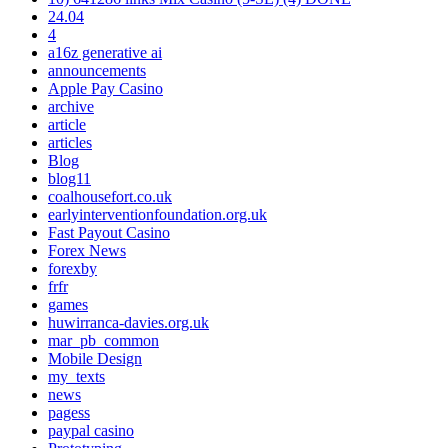
24.04
4
a16z generative ai
announcements
Apple Pay Casino
archive
article
articles
Blog
blog11
coalhousefort.co.uk
earlyinterventionfoundation.org.uk
Fast Payout Casino
Forex News
forexby
frfr
games
huwirranca-davies.org.uk
mar_pb_common
Mobile Design
my_texts
news
pagess
paypal casino