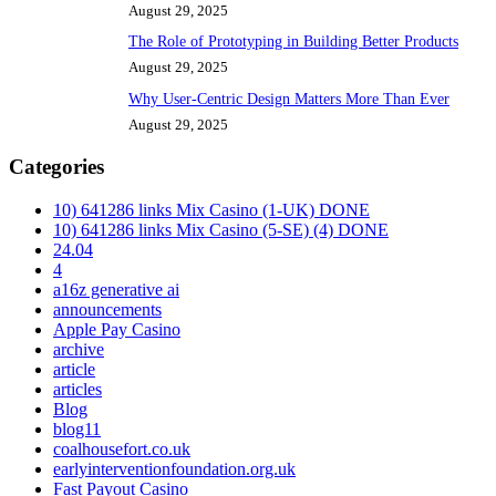
August 29, 2025
The Role of Prototyping in Building Better Products
August 29, 2025
Why User-Centric Design Matters More Than Ever
August 29, 2025
Categories
10) 641286 links Mix Casino (1-UK) DONE
10) 641286 links Mix Casino (5-SE) (4) DONE
24.04
4
a16z generative ai
announcements
Apple Pay Casino
archive
article
articles
Blog
blog11
coalhousefort.co.uk
earlyinterventionfoundation.org.uk
Fast Payout Casino