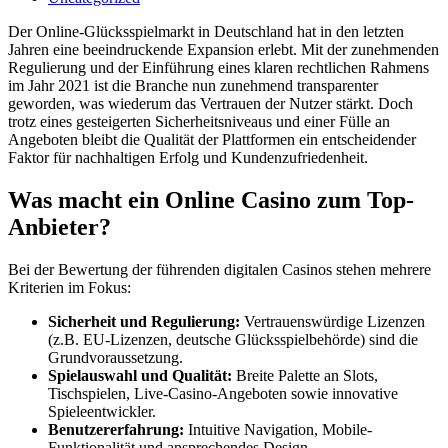
Der Online-Glücksspielmarkt in Deutschland hat in den letzten
Jahren eine beeindruckende Expansion erlebt. Mit der zunehmenden
Regulierung und der Einführung eines klaren rechtlichen Rahmens
im Jahr 2021 ist die Branche nun zunehmend transparenter
geworden, was wiederum das Vertrauen der Nutzer stärkt. Doch
trotz eines gesteigerten Sicherheitsniveaus und einer Fülle an
Angeboten bleibt die Qualität der Plattformen ein entscheidender
Faktor für nachhaltigen Erfolg und Kundenzufriedenheit.
Was macht ein Online Casino zum Top-
Anbieter?
Bei der Bewertung der führenden digitalen Casinos stehen mehrere
Kriterien im Fokus:
Sicherheit und Regulierung:
Vertrauenswürdige Lizenzen
(z.B. EU-Lizenzen, deutsche Glücksspielbehörde) sind die
Grundvoraussetzung.
Spielauswahl und Qualität:
Breite Palette an Slots,
Tischspielen, Live-Casino-Angeboten sowie innovative
Spieleentwickler.
Benutzererfahrung:
Intuitive Navigation, Mobile-
Funktionalität und ansprechendes Design.