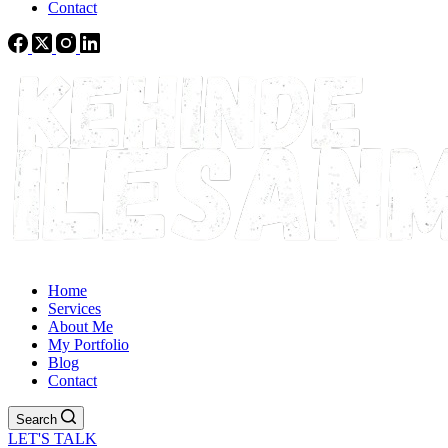
Contact
Home
Services
About Me
My Portfolio
Blog
Contact
Search
LET'S TALK