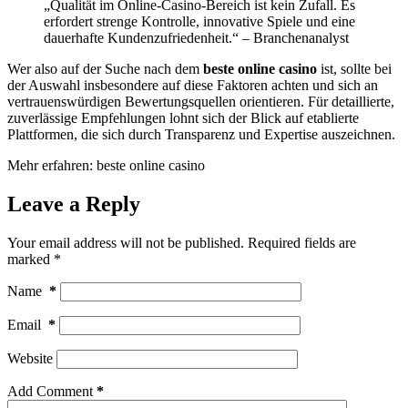
„Qualität im Online-Casino-Bereich ist kein Zufall. Es
erfordert strenge Kontrolle, innovative Spiele und eine
dauerhafte Kundenzufriedenheit.“ – Branchenanalyst
Wer also auf der Suche nach dem
beste online casino
ist, sollte bei
der Auswahl insbesondere auf diese Faktoren achten und sich an
vertrauenswürdigen Bewertungsquellen orientieren. Für detaillierte,
zuverlässige Empfehlungen lohnt sich der Blick auf etablierte
Plattformen, die sich durch Transparenz und Expertise auszeichnen.
Mehr erfahren: beste online casino
Leave a Reply
Your email address will not be published.
Required fields are
marked
*
Name
*
Email
*
Website
Add Comment
*