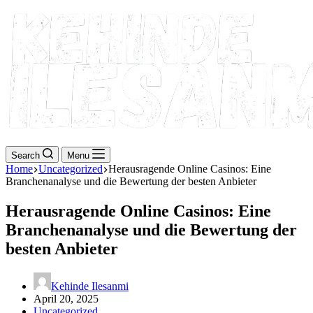
Search
Menu
Home
Uncategorized
Herausragende Online Casinos: Eine
Branchenanalyse und die Bewertung der besten Anbieter
Herausragende Online Casinos: Eine
Branchenanalyse und die Bewertung der
besten Anbieter
Kehinde Ilesanmi
April 20, 2025
Uncategorized