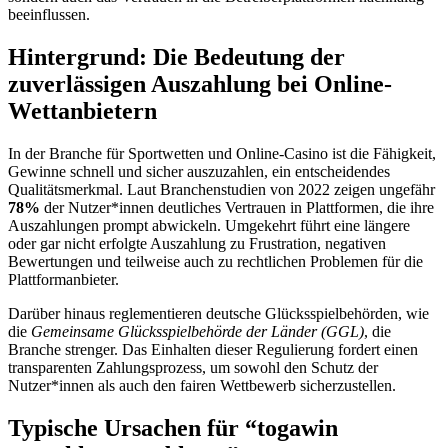
beeinflussen.
Hintergrund: Die Bedeutung der
zuverlässigen Auszahlung bei Online-
Wettanbietern
In der Branche für Sportwetten und Online-Casino ist die Fähigkeit,
Gewinne schnell und sicher auszuzahlen, ein entscheidendes
Qualitätsmerkmal. Laut Branchenstudien von 2022 zeigen ungefähr
78%
der Nutzer*innen deutliches Vertrauen in Plattformen, die ihre
Auszahlungen prompt abwickeln. Umgekehrt führt eine längere
oder gar nicht erfolgte Auszahlung zu Frustration, negativen
Bewertungen und teilweise auch zu rechtlichen Problemen für die
Plattformanbieter.
Darüber hinaus reglementieren deutsche Glücksspielbehörden, wie
die
Gemeinsame Glücksspielbehörde der Länder (GGL)
, die
Branche strenger. Das Einhalten dieser Regulierung fordert einen
transparenten Zahlungsprozess, um sowohl den Schutz der
Nutzer*innen als auch den fairen Wettbewerb sicherzustellen.
Typische Ursachen für “togawin