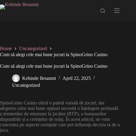
Home
Uncategorized
Cum să alegi cele mai bune jocuri la SpinoGrino Casino
Cum să alegi cele mai bune jocuri la SpinoGrino Casino
Kehinde Ilesanmi
April 22, 2025
Uncategorized
SpinoGrino Casino oferă o paletă variată de jocuri, dar
alegerea celor mai bune opțiuni necesită o înțelegere profundă
a termenilor de returnare la jucător (RTP), a bonusurilor
disponibile și a cerințelor de rulaj. În acest articol, ne vom
concentra pe aspecte esențiale care pot influența decizia ta de a
juca.