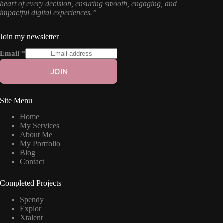
heart of every decision, ensuring smooth, engaging, and
impactful digital experiences.”
Join my newsletter
Email
*
JOIN
Site Menu
Home
My Services
About Me
My Portfolio
Blog
Contact
Completed Projects
Spendy
Explor
Xtalent