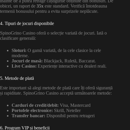
înainte de a putea retrage câștigurile obținute din bonusuri. De
obicei, un raport de
35x
este standard. Verifică întotdeauna
termenii bonusului pentru a evita surprizele neplăcute.
4. Tipuri de jocuri disponibile
SpinoGrino Casino oferă o selecție variată de jocuri. Iată o
clasificare generală:
Sloturi:
O gamă variată, de la cele clasice la cele
moderne.
Jocuri de masă:
Blackjack, Ruletă, Baccarat.
Live Casino:
Experiențe interactive cu dealeri reali.
5. Metode de plată
Este important să alegi metode de plată care îți oferă siguranță
și rapiditate. SpinoGrino Casino acceptă următoarele metode:
Carduri de credit/debit:
Visa, Mastercard
Portofele electronice:
Skrill, Neteller
Transfer bancar:
Disponibil pentru retrageri
6. Program VIP și beneficii