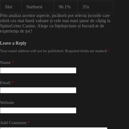
Slot
Starburst
96.1%
35x
Prin analiza acestor aspecte, jucătorii pot selecta jocurile care
oferă cea mai bună valoare și cele mai mari șanse de câștig la
SpinoGrino Casino. Alege cu înțelepciune și bucură-te de
experiența de joc!
Leave a Reply
Your email address will not be published.
Required fields are marked
*
Name
*
Email
*
Website
Add Comment
*