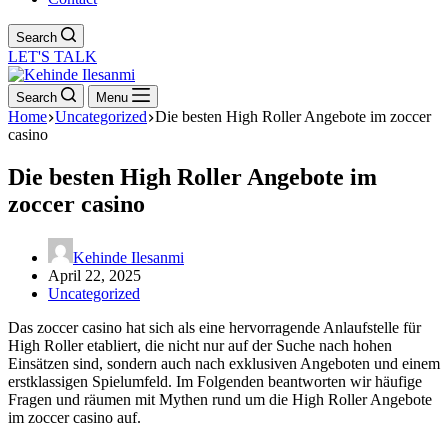
Search
LET'S TALK
Search
Menu
Home
Uncategorized
Die besten High Roller Angebote im zoccer
casino
Die besten High Roller Angebote im
zoccer casino
Kehinde Ilesanmi
April 22, 2025
Uncategorized
Das zoccer casino hat sich als eine hervorragende Anlaufstelle für
High Roller etabliert, die nicht nur auf der Suche nach hohen
Einsätzen sind, sondern auch nach exklusiven Angeboten und einem
erstklassigen Spielumfeld. Im Folgenden beantworten wir häufige
Fragen und räumen mit Mythen rund um die High Roller Angebote
im zoccer casino auf.