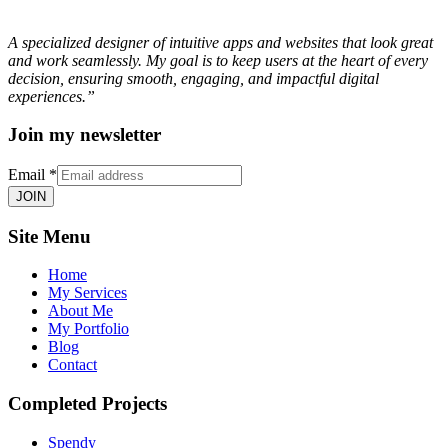
A specialized designer of intuitive apps and websites that look great
and work seamlessly. My goal is to keep users at the heart of every
decision, ensuring smooth, engaging, and impactful digital
experiences.”
Join my newsletter
Email
*
JOIN
Site Menu
Home
My Services
About Me
My Portfolio
Blog
Contact
Completed Projects
Spendy