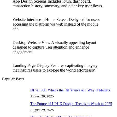
App Design Screens Includes login, dashboard,
transaction history, summary, and other key user flows.
Website Interface – Home Screen Designed for users
accessing the platform via web instead of the mobile
app.
Desktop Website View A visually appealing layout
designed to capture user attention and enhance
engagement.
Landing Page Display Features captivating imagery
that inspires users to explore the world effortlessly.
Popular Posts
UI vs. UX: What’s the Difference and Why It Matters
August 29, 2025
The Future of UI/UX Design: Trends to Watch in 2025
August 29, 2025