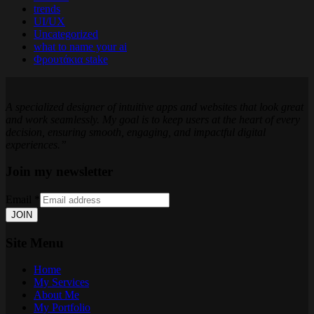
trends
UI/UX
Uncategorized
what to name your ai
Φρουτάκια stake
A specialized designer of intuitive apps and websites that look great
and work seamlessly. My goal is to keep users at the heart of every
decision, ensuring smooth, engaging, and impactful digital
experiences.”
Join my newsletter
Email
*
JOIN
Site Menu
Home
My Services
About Me
My Portfolio