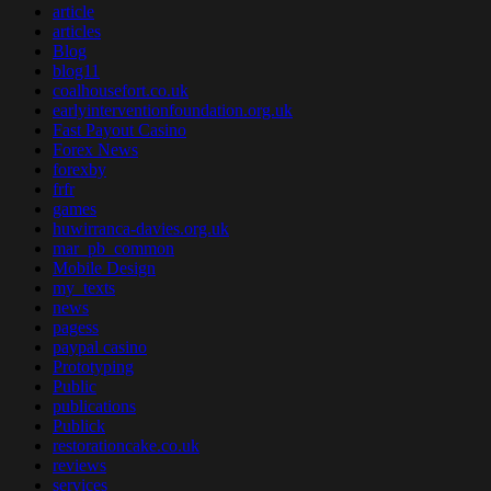
article
articles
Blog
blog11
coalhousefort.co.uk
earlyinterventionfoundation.org.uk
Fast Payout Casino
Forex News
forexby
frfr
games
huwirranca-davies.org.uk
mar_pb_common
Mobile Design
my_texts
news
pagess
paypal casino
Prototyping
Public
publications
Publick
restorationcake.co.uk
reviews
services