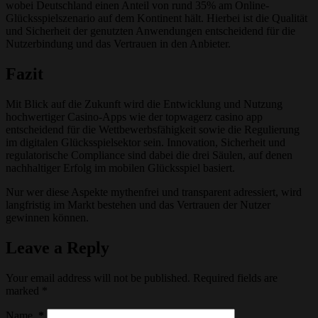
wobei Deutschland einen Anteil von rund 35% am Online-
Glücksspielszenario auf dem Kontinent hält. Hierbei ist die Qualität
und Sicherheit der genutzten Anwendungen entscheidend für die
Nutzerbindung und das Vertrauen in den Anbieter.
Fazit
Mit Blick auf die Zukunft wird die Entwicklung und Nutzung
hochwertiger Casino-Apps wie der topwagerz casino app
entscheidend für die Wettbewerbsfähigkeit sowie die Regulierung
im digitalen Glücksspielsektor sein. Innovation, Sicherheit und
regulatorische Compliance sind dabei die drei Säulen, auf denen
nachhaltiger Erfolg im mobilen Glücksspiel basiert.
Nur wer diese Aspekte mythenfrei und transparent adressiert, wird
langfristig im Markt bestehen und das Vertrauen der Nutzer
gewinnen können.
Leave a Reply
Your email address will not be published.
Required fields are
marked
*
Name
*