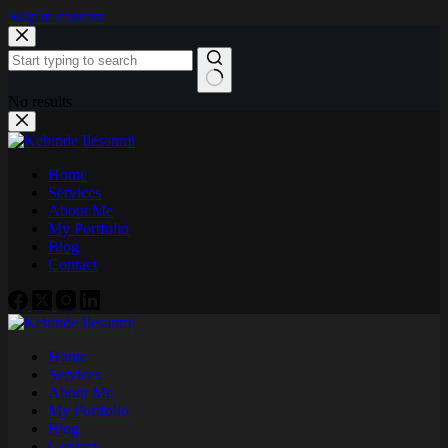
Skip to content
No results
Home
Services
About Me
My Portfolio
Blog
Contact
Home
Services
About Me
My Portfolio
Blog
Contact