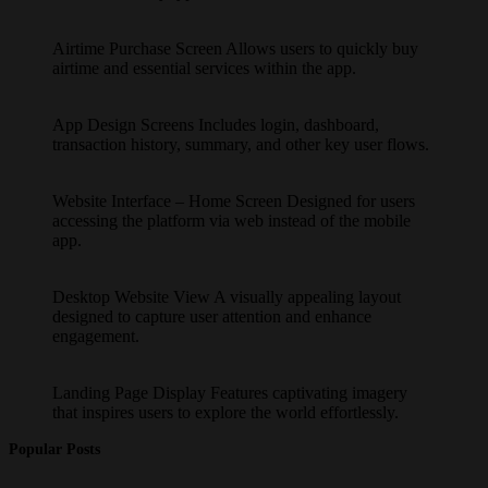
Airtime Purchase Screen Allows users to quickly buy
airtime and essential services within the app.
App Design Screens Includes login, dashboard,
transaction history, summary, and other key user flows.
Website Interface – Home Screen Designed for users
accessing the platform via web instead of the mobile
app.
Desktop Website View A visually appealing layout
designed to capture user attention and enhance
engagement.
Landing Page Display Features captivating imagery
that inspires users to explore the world effortlessly.
Popular Posts