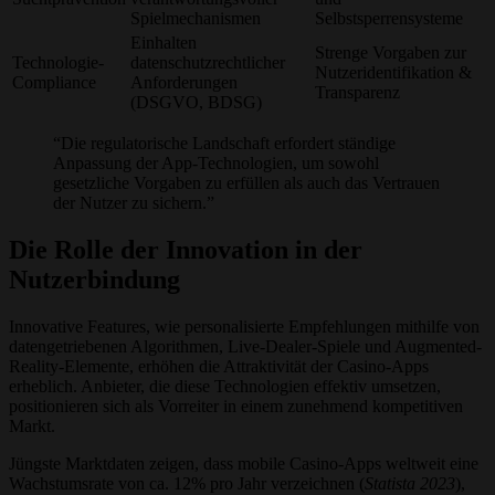
Spielmechanismen
Selbstsperrensysteme
Einhalten
Strenge Vorgaben zur
Technologie-
datenschutzrechtlicher
Nutzeridentifikation &
Compliance
Anforderungen
Transparenz
(DSGVO, BDSG)
“Die regulatorische Landschaft erfordert ständige
Anpassung der App-Technologien, um sowohl
gesetzliche Vorgaben zu erfüllen als auch das Vertrauen
der Nutzer zu sichern.”
Die Rolle der Innovation in der
Nutzerbindung
Innovative Features, wie personalisierte Empfehlungen mithilfe von
datengetriebenen Algorithmen, Live-Dealer-Spiele und Augmented-
Reality-Elemente, erhöhen die Attraktivität der Casino-Apps
erheblich. Anbieter, die diese Technologien effektiv umsetzen,
positionieren sich als Vorreiter in einem zunehmend kompetitiven
Markt.
Jüngste Marktdaten zeigen, dass mobile Casino-Apps weltweit eine
Wachstumsrate von ca. 12% pro Jahr verzeichnen (
Statista 2023
),