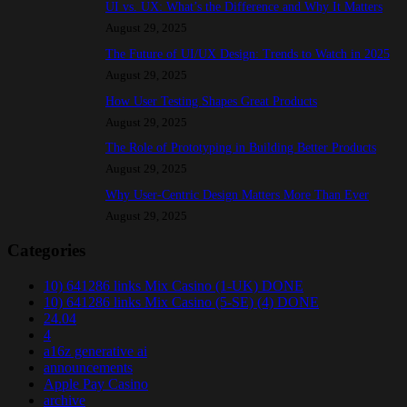
UI vs. UX: What’s the Difference and Why It Matters
August 29, 2025
The Future of UI/UX Design: Trends to Watch in 2025
August 29, 2025
How User Testing Shapes Great Products
August 29, 2025
The Role of Prototyping in Building Better Products
August 29, 2025
Why User-Centric Design Matters More Than Ever
August 29, 2025
Categories
10) 641286 links Mix Casino (1-UK) DONE
10) 641286 links Mix Casino (5-SE) (4) DONE
24.04
4
a16z generative ai
announcements
Apple Pay Casino
archive