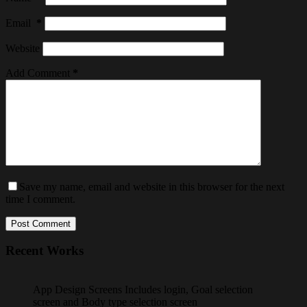
Email
*
Website
Add Comment
*
Save my name, email and website in this browser for the next
time I comment.
Post Comment
Recent Works
App Design Screens Includes login, Goal selection
screen and Body type selection screen