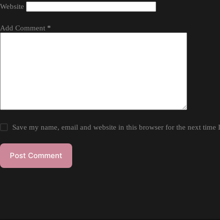
Website
Add Comment
*
Save my name, email and website in this browser for the next time
Post Comment