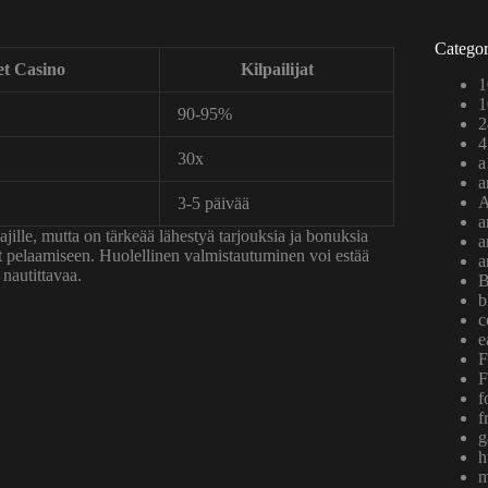
Categor
t Casino
Kilpailijat
1
1
90-95%
2
4
30x
a
a
A
3-5 päivää
a
ajille, mutta on tärkeää lähestyä tarjouksia ja bonuksia
a
t pelaamiseen. Huolellinen valmistautuminen voi estää
a
 nautittavaa.
B
b
c
e
F
F
f
f
g
h
m