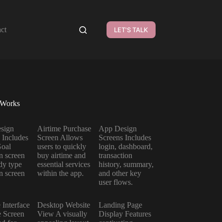
ct
LET'S TALK
 Works
sign
Airtime Purchase
App Design
 Includes
Screen Allows
Screens Includes
Goal
users to quickly
login, dashboard,
on screen
buy airtime and
transaction
dy type
essential services
history, summary,
on screen
within the app.
and other key
user flows.
 Interface
Desktop Website
Landing Page
 Screen
View A visually
Display Features