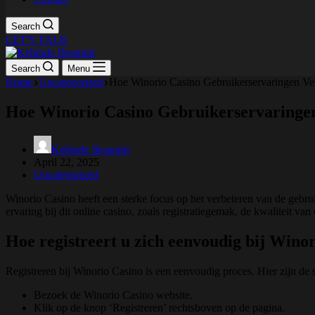
Search
LET'S TALK
Search
Menu
Home
Uncategorized
Hoe Winorio Casino Gebruikerservaringen Ver
Hoe Winorio Casino Gebruikerservaringen
Kehinde Ilesanmi
April 22, 2025
Uncategorized
Winorio Casino heeft een sterke focus op het verbeteren van de gebrui
ervaring bij dit online casino, zoals registratiegemak, de kwaliteit v
Hoe registreert u zich eenvoudig bij Wino
Registreren bij Winorio Casino is een eenvoudig proces. Hier zijn de 
Bezoek de Winorio Casino website.
Klik op de knop ‘Registreren’ rechtsboven op de pagina.