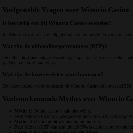
Veelgestelde Vragen over Winorio Casino
Is het veilig om bij Winorio Casino te spelen?
Ja, Winorio Casino is volledig gereguleerd en beschikt over een licen
Wat zijn de uitbetalingspercentages (RTP)?
De uitbetalingspercentages variëren per spel, maar de meeste slots 
spelers in de vorm van winst.
Wat zijn de inzetvereisten voor bonussen?
De inzetvereisten voor bonussen bij Winorio Casino zijn meestal
35x
Veelvoorkomende Mythes over Winorio Ca
Mythe 1:
Online casino’s zijn niet veilig.
Feit:
Winorio Casino is gereguleerd door de KSA, wat zorgt vo
Mythe 2:
U kunt nooit winnen bij online slots.
Feit:
Met een RTP van gemiddeld 96% is de kans om te winnen
Mythe 3:
Klantenservice reageert altijd traag.