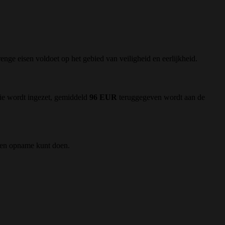
trenge eisen voldoet op het gebied van veiligheid en eerlijkheid.
ie wordt ingezet, gemiddeld
96 EUR
teruggegeven wordt aan de
 een opname kunt doen.