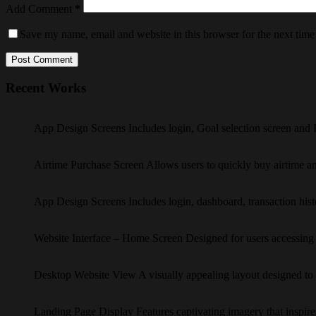
Add Comment
*
Save my name, email and website in this browser for the next tim
Post Comment
Recent Works
App Design Screens Includes login, Goal selection screen and 
Airtime Purchase Screen Allows users to quickly buy airtime and
App Design Screens Includes login, dashboard, transaction hist
Website Interface – Home Screen Designed for users accessing 
Desktop Website View A visually appealing layout designed to 
Landing Page Display Features captivating imagery that inspires 