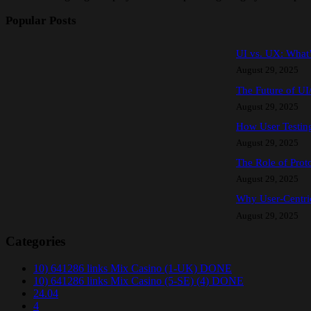
Popular Posts
UI vs. UX: What’
August 29, 2025
The Future of UI
August 29, 2025
How User Testing
August 29, 2025
The Role of Proto
August 29, 2025
Why User-Centri
August 29, 2025
Categories
10) 641286 links Mix Casino (1-UK) DONE
10) 641286 links Mix Casino (5-SE) (4) DONE
24.04
4