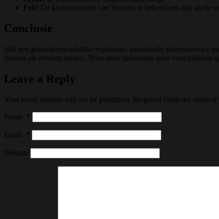
Feit:
De klantenservice van Winorio is bekend om zijn snelle re
Conclusie
Met een gebruiksvriendelijke registratie, uitstekende klantenservice 
nieuwe als ervaren spelers. Voor meer informatie over verschillende s
Leave a Reply
Your email address will not be published.
Required fields are marked
Name
*
Email
*
Website