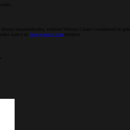
acties.
en diverse betaalmethoden, verbetert Winorio Casino voortdurend de geb
pellen kunt u de
beste winorio slots
bekijken.
*