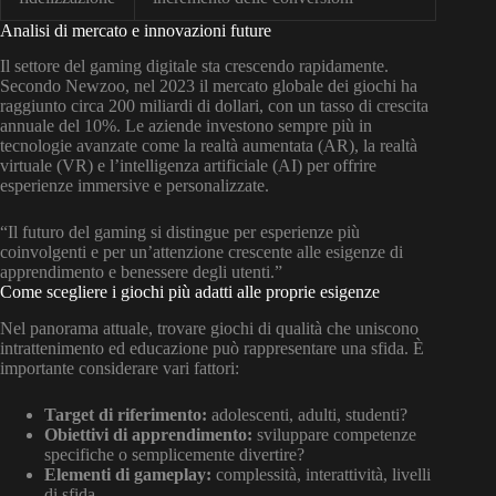
Analisi di mercato e innovazioni future
Il settore del gaming digitale sta crescendo rapidamente.
Secondo Newzoo, nel 2023 il mercato globale dei giochi ha
raggiunto circa 200 miliardi di dollari, con un tasso di crescita
annuale del 10%. Le aziende investono sempre più in
tecnologie avanzate come la realtà aumentata (AR), la realtà
virtuale (VR) e l’intelligenza artificiale (AI) per offrire
esperienze immersive e personalizzate.
“Il futuro del gaming si distingue per esperienze più
coinvolgenti e per un’attenzione crescente alle esigenze di
apprendimento e benessere degli utenti.”
Come scegliere i giochi più adatti alle proprie esigenze
Nel panorama attuale, trovare giochi di qualità che uniscono
intrattenimento ed educazione può rappresentare una sfida. È
importante considerare vari fattori:
Target di riferimento:
adolescenti, adulti, studenti?
Obiettivi di apprendimento:
sviluppare competenze
specifiche o semplicemente divertire?
Elementi di gameplay:
complessità, interattività, livelli
di sfida