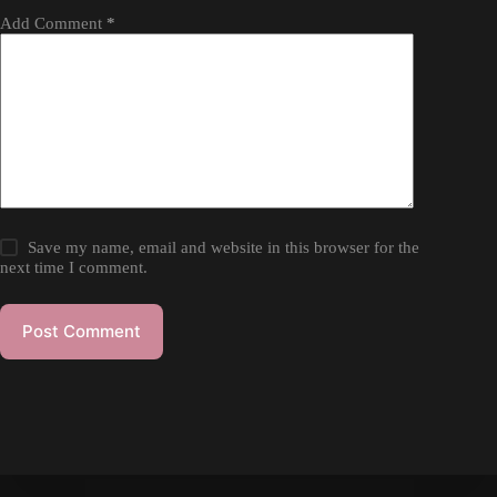
Add Comment
*
Save my name, email and website in this browser for the
next time I comment.
Post Comment