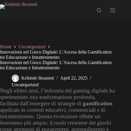
Home
Uncategorized
Innovazioni nel Gioco Digitale: L’Ascesa della Gamification
tra Educazione e Intrattenimento
Innovazioni nel Gioco Digitale: L’Ascesa della Gamification
tra Educazione e Intrattenimento
Kehinde Ilesanmi
April 22, 2025
Uncategorized
Negli ultimi anni, l’industria del gaming digitale ha
sperimentato una trasformazione profonda,
facilitata dall’emergere di strategie di
gamification
applicate in contesti educativi, commerciali e di
intrattenimento. Questa evoluzione riflette un
fenomeno più ampio: il ruolo crescente dei giochi
come strumenti di engagement, apprendimento e