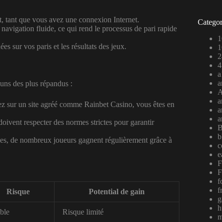
, tant que vous avez une connexion Internet.
Categor
avigation fluide, ce qui rend le processus de pari rapide
1
s sur vos paris et les résultats des jeux.
1
2
4
a
a
-uns des plus répandus :
A
a
ez sur un site agréé comme Rainbet Casino, vous êtes en
a
a
oivent respecter des normes strictes pour garantir
B
b
ues, de nombreux joueurs gagnent régulièrement grâce à
c
e
F
F
f
f
Risque
Potential de gain
g
h
ble
Risque limité
m