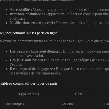
Accessibilité :
Vous pouvez parier n’importe où et à tout moment
Interface optimisée :
L’application Rainbet est conçue pour une n
et efficace.
Notifications en temps réel :
Recevez des mises à jour instantanée
Mythes courants sur les paris en ligne
Il existe de nombreux mythes autour des paris en ligne. Voici quelques
Les paris en ligne sont illégaux :
En France, tant que vous pari
conformité avec la loi.
Les jeux sont truqués :
Les casinos en ligne régulés par l’ANJ d
l’équité.
Il est impossible de gagner :
Bien que le jeu comporte des risq
des stratégies de pari appropriées.
Tableau comparatif des types de paris
Type de pari
Cote
Paris simples
Variable
Fai