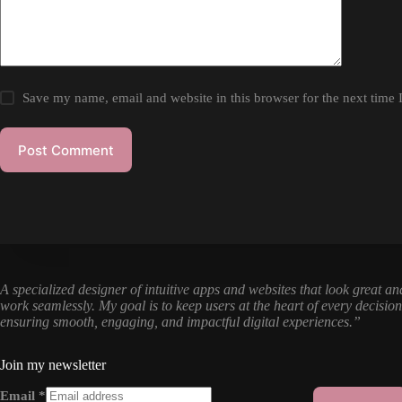
Save my name, email and website in this browser for the next time
Post Comment
A specialized designer of intuitive apps and websites that look great an
work seamlessly. My goal is to keep users at the heart of every decision
ensuring smooth, engaging, and impactful digital experiences.”
Join my newsletter
Email
*