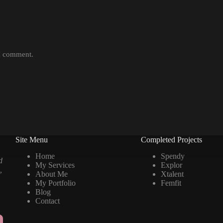
 I comment.
Site Menu
Completed Projects
Home
Spendy
d
My Services
Explor
,
About Me
Xtalent
My Portfolio
Femfit
Blog
Contact