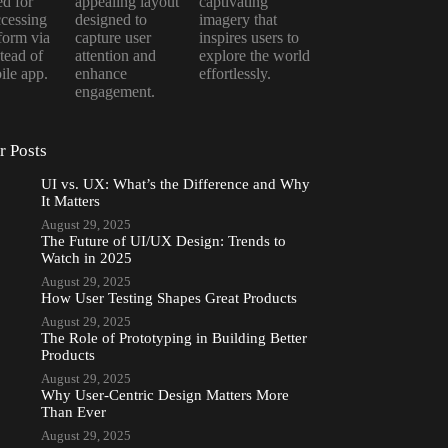
d for
appealing layout
captivating
ccessing
designed to
imagery that
tform via
capture user
inspires users to
tead of
attention and
explore the world
ile app.
enhance
effortlessly.
engagement.
r Posts
UI vs. UX: What’s the Difference and Why
It Matters
August 29, 2025
The Future of UI/UX Design: Trends to
Watch in 2025
August 29, 2025
How User Testing Shapes Great Products
August 29, 2025
The Role of Prototyping in Building Better
Products
August 29, 2025
Why User-Centric Design Matters More
Than Ever
August 29, 2025