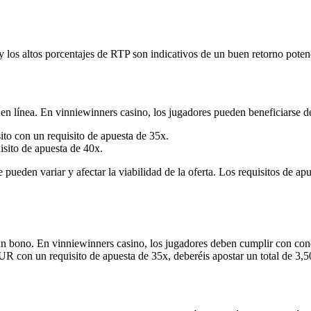
y los altos porcentajes de RTP son indicativos de un buen retorno potenc
en línea. En vinniewinners casino, los jugadores pueden beneficiarse de
o con un requisito de apuesta de 35x.
isito de apuesta de 40x.
e pueden variar y afectar la viabilidad de la oferta. Los requisitos de 
 un bono. En vinniewinners casino, los jugadores deben cumplir con cond
R con un requisito de apuesta de 35x, deberéis apostar un total de 3,5