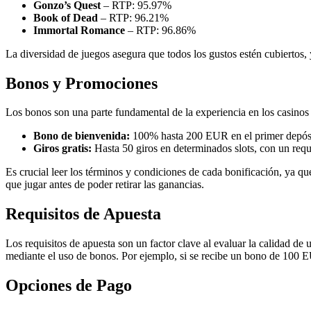
Gonzo’s Quest
– RTP: 95.97%
Book of Dead
– RTP: 96.21%
Immortal Romance
– RTP: 96.86%
La diversidad de juegos asegura que todos los gustos estén cubiertos, 
Bonos y Promociones
Los bonos son una parte fundamental de la experiencia en los casinos 
Bono de bienvenida:
100% hasta 200 EUR en el primer depósit
Giros gratis:
Hasta 50 giros en determinados slots, con un requ
Es crucial leer los términos y condiciones de cada bonificación, ya qu
que jugar antes de poder retirar las ganancias.
Requisitos de Apuesta
Los requisitos de apuesta son un factor clave al evaluar la calidad de
mediante el uso de bonos. Por ejemplo, si se recibe un bono de 100 EU
Opciones de Pago