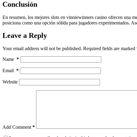
Conclusión
En resumen, los mejores slots en vinniewinners casino ofrecen una me
posiciona como una opción sólida para jugadores experimentados. Asegú
Leave a Reply
Your email address will not be published.
Required fields are marked
Name
*
Email
*
Website
Add Comment
*