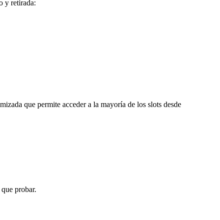
 y retirada:
imizada que permite acceder a la mayoría de los slots desde
 que probar.