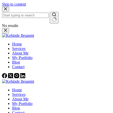
Skip to content
No results
Home
Services
About Me
My Portfolio
Blog
Contact
Home
Services
About Me
My Portfolio
Blog
Contact