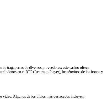
 de tragaperras de diversos proveedores, este casino ofrece
ntrándonos en el RTP (Return to Player), los términos de los bonos y
de video. Algunos de los títulos más destacados incluyen: