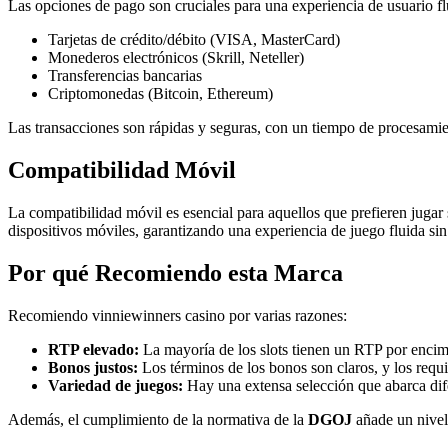
Las opciones de pago son cruciales para una experiencia de usuario fl
Tarjetas de crédito/débito (VISA, MasterCard)
Monederos electrónicos (Skrill, Neteller)
Transferencias bancarias
Criptomonedas (Bitcoin, Ethereum)
Las transacciones son rápidas y seguras, con un tiempo de procesamie
Compatibilidad Móvil
La compatibilidad móvil es esencial para aquellos que prefieren jugar
dispositivos móviles, garantizando una experiencia de juego fluida sin
Por qué Recomiendo esta Marca
Recomiendo vinniewinners casino por varias razones:
RTP elevado:
La mayoría de los slots tienen un RTP por encima
Bonos justos:
Los términos de los bonos son claros, y los requ
Variedad de juegos:
Hay una extensa selección que abarca dife
Además, el cumplimiento de la normativa de la
DGOJ
añade un nivel