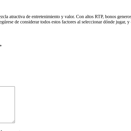
zcla atractiva de entretenimiento y valor. Con altos RTP, bonos genero
rese de considerar todos estos factores al seleccionar dónde jugar, y 
*