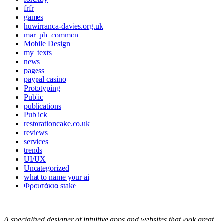
frfr
games
huwirranca-davies.org.uk
mar_pb_common
Mobile Design
my_texts
news
pagess
paypal casino
Prototyping
Public
publications
Publick
restorationcake.co.uk
reviews
services
trends
UI/UX
Uncategorized
what to name your ai
Φρουτάκια stake
A specialized designer of intuitive apps and websites that look great