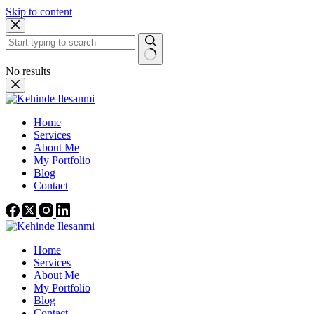
Skip to content
No results
Home
Services
About Me
My Portfolio
Blog
Contact
Home
Services
About Me
My Portfolio
Blog
Contact