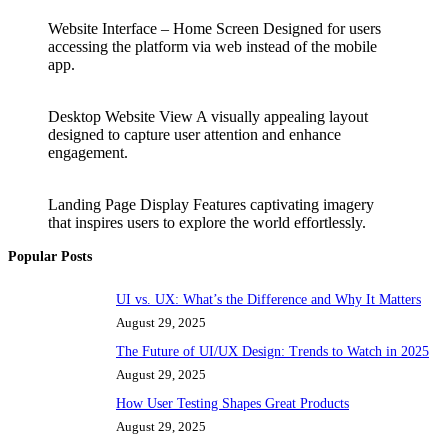
Website Interface – Home Screen Designed for users
accessing the platform via web instead of the mobile
app.
Desktop Website View A visually appealing layout
designed to capture user attention and enhance
engagement.
Landing Page Display Features captivating imagery
that inspires users to explore the world effortlessly.
Popular Posts
UI vs. UX: What’s the Difference and Why It Matters
August 29, 2025
The Future of UI/UX Design: Trends to Watch in 2025
August 29, 2025
How User Testing Shapes Great Products
August 29, 2025