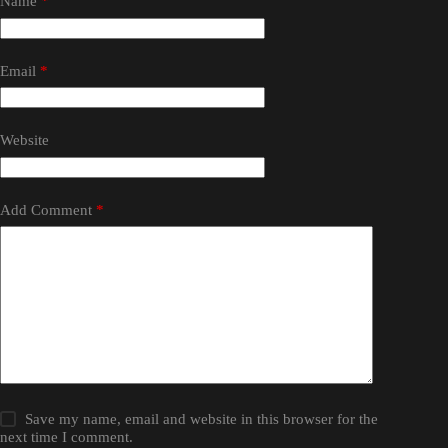
Name
*
Email
*
Website
Add Comment
*
Save my name, email and website in this browser for the
next time I comment.