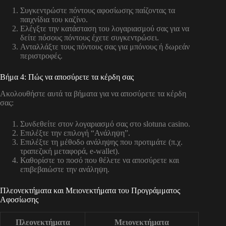
Συγκεντρώστε πόντους αφοσίωσης παίζοντας τα
παιχνίδια του καζίνο.
Ελέγξτε την κατάσταση του λογαριασμού σας για να
δείτε πόσους πόντους έχετε συγκεντρώσει.
Ανταλλάξτε τους πόντους σας για μπόνους ή δωρεάν
περιστροφές.
Βήμα 4: Πώς να αποσύρετε τα κέρδη σας
Ακολουθήστε αυτά τα βήματα για να αποσύρετε τα κέρδη
σας:
Συνδεθείτε στον λογαριασμό σας στο slotuna casino.
Επιλέξτε την επιλογή “Ανάληψη”.
Επιλέξτε τη μέθοδο ανάληψης που προτιμάτε (π.χ.
τραπεζική μεταφορά, e-wallet).
Καθορίστε το ποσό που θέλετε να αποσύρετε και
επιβεβαιώστε την ανάληψη.
Πλεονεκτήματα και Μειονεκτήματα του Προγράμματος
Αφοσίωσης
Πλεονεκτήματα
Μειονεκτήματα