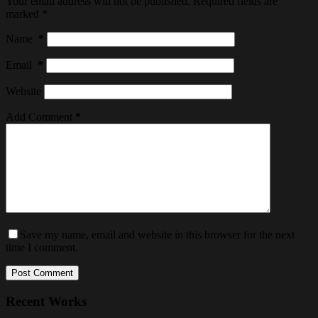
Your email address will not be published.
Required fields are
marked
*
Name
*
Email
*
Website
Add Comment
*
Save my name, email and website in this browser for the next
time I comment.
Post Comment
Recent Works