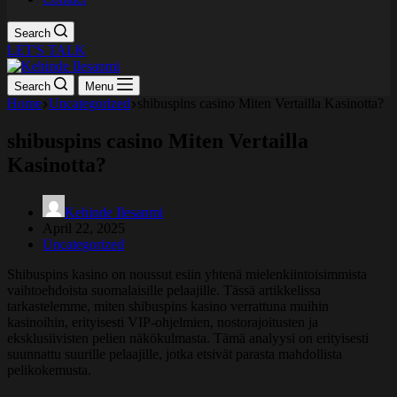
Search
LET'S TALK
Search
Menu
Home
Uncategorized
shibuspins casino Miten Vertailla Kasinotta?
shibuspins casino Miten Vertailla
Kasinotta?
Kehinde Ilesanmi
April 22, 2025
Uncategorized
Shibuspins kasino on noussut esiin yhtenä mielenkiintoisimmista
vaihtoehdoista suomalaisille pelaajille. Tässä artikkelissa
tarkastelemme, miten shibuspins kasino verrattuna muihin
kasinoihin, erityisesti VIP-ohjelmien, nostorajoitusten ja
eksklusiivisten pelien näkökulmasta. Tämä analyysi on erityisesti
suunnattu suurille pelaajille, jotka etsivät parasta mahdollista
pelikokemusta.