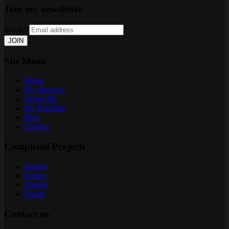
Join my newsletter
Email
*
JOIN
Site Menu
Home
My Services
About Me
My Portfolio
Blog
Contact
Completed Projects
Spendy
Explor
Xtalent
Femfit
Contact us