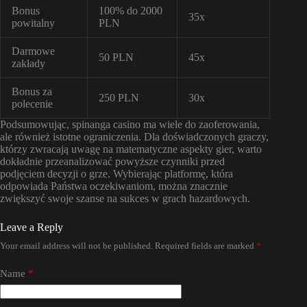
Bonus
100% do 2000
35x
powitalny
PLN
Darmowe
50 PLN
45x
zakłady
Bonus za
250 PLN
30x
polecenie
Podsumowując, spinanga casino ma wiele do zaoferowania,
ale również istotne ograniczenia. Dla doświadczonych graczy,
którzy zwracają uwagę na matematyczne aspekty gier, warto
dokładnie przeanalizować powyższe czynniki przed
podjęciem decyzji o grze. Wybierając platformę, która
odpowiada Państwa oczekiwaniom, można znacznie
zwiększyć swoje szanse na sukces w grach hazardowych.
Leave a Reply
Your email address will not be published.
Required fields are marked
*
Name
*