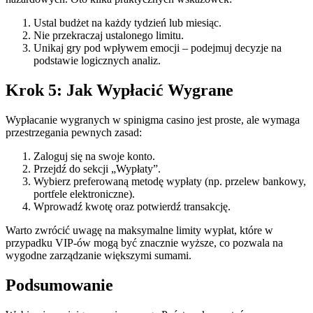
Ustal budżet na każdy tydzień lub miesiąc.
Nie przekraczaj ustalonego limitu.
Unikaj gry pod wpływem emocji – podejmuj decyzje na
podstawie logicznych analiz.
Krok 5: Jak Wypłacić Wygrane
Wypłacanie wygranych w spinigma casino jest proste, ale wymaga
przestrzegania pewnych zasad:
Zaloguj się na swoje konto.
Przejdź do sekcji „Wypłaty”.
Wybierz preferowaną metodę wypłaty (np. przelew bankowy,
portfele elektroniczne).
Wprowadź kwotę oraz potwierdź transakcję.
Warto zwrócić uwagę na maksymalne limity wypłat, które w
przypadku VIP-ów mogą być znacznie wyższe, co pozwala na
wygodne zarządzanie większymi sumami.
Podsumowanie