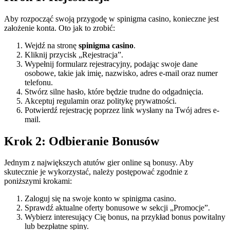
Aby rozpocząć swoją przygodę w spinigma casino, konieczne jest
założenie konta. Oto jak to zrobić:
Wejdź na stronę
spinigma casino
.
Kliknij przycisk „Rejestracja”.
Wypełnij formularz rejestracyjny, podając swoje dane
osobowe, takie jak imię, nazwisko, adres e-mail oraz numer
telefonu.
Stwórz silne hasło, które będzie trudne do odgadnięcia.
Akceptuj regulamin oraz politykę prywatności.
Potwierdź rejestrację poprzez link wysłany na Twój adres e-
mail.
Krok 2: Odbieranie Bonusów
Jednym z największych atutów gier online są bonusy. Aby
skutecznie je wykorzystać, należy postępować zgodnie z
poniższymi krokami:
Zaloguj się na swoje konto w spinigma casino.
Sprawdź aktualne oferty bonusowe w sekcji „Promocje”.
Wybierz interesujący Cię bonus, na przykład bonus powitalny
lub bezpłatne spiny.