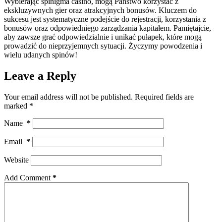
Wybierając spinigma casino, mogą Państwo korzystać z
ekskluzywnych gier oraz atrakcyjnych bonusów. Kluczem do
sukcesu jest systematyczne podejście do rejestracji, korzystania z
bonusów oraz odpowiedniego zarządzania kapitałem. Pamiętajcie,
aby zawsze grać odpowiedzialnie i unikać pułapek, które mogą
prowadzić do nieprzyjemnych sytuacji. Życzymy powodzenia i
wielu udanych spinów!
Leave a Reply
Your email address will not be published.
Required fields are
marked
*
Name
*
Email
*
Website
Add Comment
*