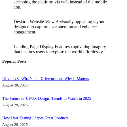
accessing the platform via web instead of the mobile
app.
Desktop Website View A visually appealing layout
designed to capture user attention and enhance
engagement.
Landing Page Display Features captivating imagery
that inspires users to explore the world effortlessly.
Popular Posts
UI vs. UX: What’s the Difference and Why It Matters
August 29, 2025
The Future of UI/UX Design: Trends to Watch in 2025
August 29, 2025
How User Testing Shapes Great Products
August 29, 2025