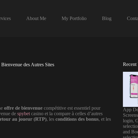
rvices
About Me
My Portfolio
Blog
Conta
Recent
 Bienvenue des Autres Sites
une
offre de bienvenue
compétitive est essentiel pour
App De
nvenue de
spybet
casino et la compare à celles d’autres
Screens
retour au joueur (RTP)
, les
conditions des bonus
, et les
login, 
selecti
and Bo
selecti