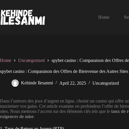
Home
Se
Home
Uncategorized
spybet casino : Comparaison des Offres de
spybet casino : Comparaison des Offres de Bienvenue des Autres Sites
Kehinde Ilesanmi
April 22, 2025
Uncategorized
Dans l’univers des jeux d’argent en ligne, choisir un casino qui offre 
maximiser vos gains. Cet article examine en profondeur l’offre de bie
sites. Nous mettrons l’accent sur des éléments clés tels que le
taux de 
exigences de mise
.
1. Taux de Retour au Joueur (RTP)