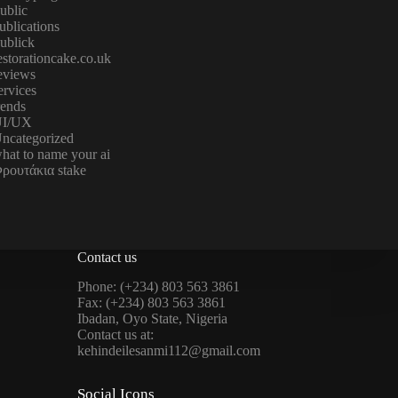
ublic
ublications
ublick
estorationcake.co.uk
eviews
ervices
rends
I/UX
ncategorized
hat to name your ai
ρουτάκια stake
Contact us
Phone: (+234) 803 563 3861
Fax: (+234) 803 563 3861
Ibadan, Oyo State, Nigeria
Contact us at:
kehindeilesanmi112@gmail.com
Social Icons