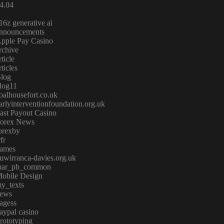
4.04
16z generative ai
nnouncements
pple Pay Casino
rchive
rticle
rticles
log
log11
oalhousefort.co.uk
arlyinterventionfoundation.org.uk
ast Payout Casino
orex News
orexby
rfr
ames
uwirranca-davies.org.uk
ar_pb_common
obile Design
y_texts
ews
agess
aypal casino
rototyping