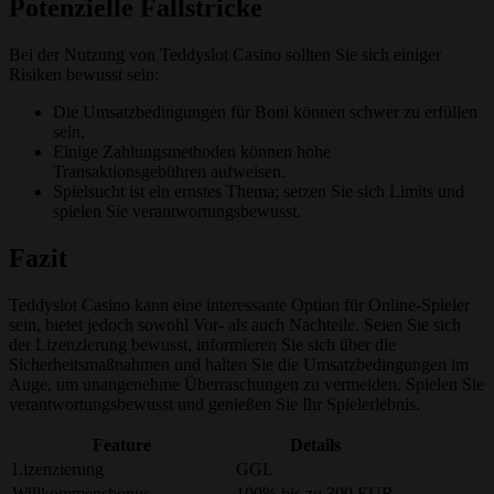
Potenzielle Fallstricke
Bei der Nutzung von Teddyslot Casino sollten Sie sich einiger
Risiken bewusst sein:
Die Umsatzbedingungen für Boni können schwer zu erfüllen
sein.
Einige Zahlungsmethoden können hohe
Transaktionsgebühren aufweisen.
Spielsucht ist ein ernstes Thema; setzen Sie sich Limits und
spielen Sie verantwortungsbewusst.
Fazit
Teddyslot Casino kann eine interessante Option für Online-Spieler
sein, bietet jedoch sowohl Vor- als auch Nachteile. Seien Sie sich
der Lizenzierung bewusst, informieren Sie sich über die
Sicherheitsmaßnahmen und halten Sie die Umsatzbedingungen im
Auge, um unangenehme Überraschungen zu vermeiden. Spielen Sie
verantwortungsbewusst und genießen Sie Ihr Spielerlebnis.
Feature
Details
Lizenzierung
GGL
Willkommensbonus
100% bis zu 300 EUR