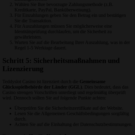
Wählen Sie Ihre bevorzugte Zahlungsmethode (z.B.
Kreditkarte, PayPal, Banküberweisung).
Für Einzahlungen geben Sie den Betrag ein und bestätigen
Sie die Transaktion.
Für Auszahlungen müssen Sie möglicherweise eine
Identitätsprüfung durchlaufen, um die Sicherheit zu
gewährleisten.
Warten Sie auf die Bearbeitung Ihrer Auszahlung, was in der
Regel 1-5 Werktage dauert.
Schritt 5: Sicherheitsmaßnahmen und
Lizenzierung
Teddyslot Casino ist lizenziert durch die
Gemeinsame
Glücksspielbehörde der Länder (GGL)
. Dies bedeutet, dass das
Casino strengen Vorschriften unterliegt und regelmäßig überprüft
wird. Dennoch sollten Sie auf folgende Punkte achten:
Überprüfen Sie die Sicherheitszertifikate auf der Website.
Lesen Sie die Allgemeinen Geschäftsbedingungen sorgfältig
durch.
Achten Sie auf die Einhaltung der Datenschutzbestimmungen.