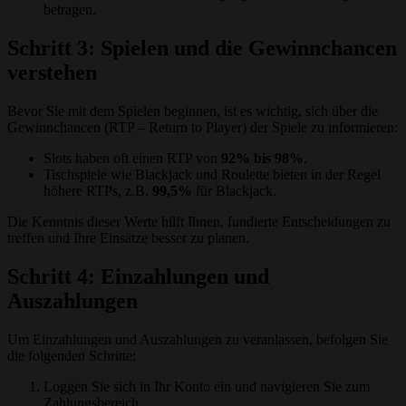
betragen.
Schritt 3: Spielen und die Gewinnchancen
verstehen
Bevor Sie mit dem Spielen beginnen, ist es wichtig, sich über die
Gewinnchancen (RTP – Return to Player) der Spiele zu informieren:
Slots haben oft einen RTP von
92% bis 98%
.
Tischspiele wie Blackjack und Roulette bieten in der Regel
höhere RTPs, z.B.
99,5%
für Blackjack.
Die Kenntnis dieser Werte hilft Ihnen, fundierte Entscheidungen zu
treffen und Ihre Einsätze besser zu planen.
Schritt 4: Einzahlungen und
Auszahlungen
Um Einzahlungen und Auszahlungen zu veranlassen, befolgen Sie
die folgenden Schritte:
Loggen Sie sich in Ihr Konto ein und navigieren Sie zum
Zahlungsbereich.