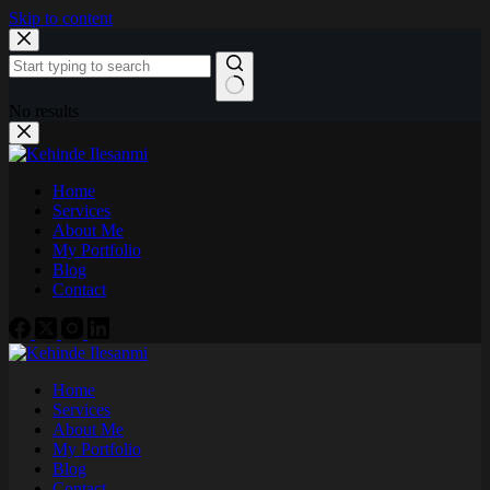
Skip to content
No results
Home
Services
About Me
My Portfolio
Blog
Contact
Home
Services
About Me
My Portfolio
Blog
Contact