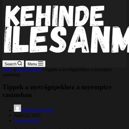
Search
Menu
Home
Uncategorized
Tippek a nyerőgépekhez a myempire
casinoban
Tippek a nyerőgépekhez a myempire
casinoban
Kehinde Ilesanmi
April 22, 2025
Uncategorized