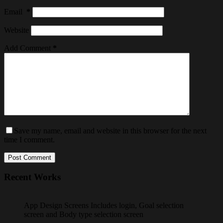
Email
*
Website
Add Comment
*
Save my name, email and website in this browser for the next
time I comment.
Post Comment
Recent Works
App Design Screens Includes login, Goal selection
screen and Body type selection screen