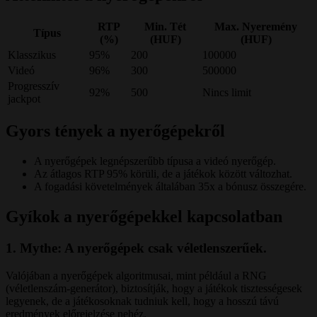
RTP
Min. Tét
Max. Nyeremény
Típus
(%)
(HUF)
(HUF)
Klasszikus
95%
200
100000
Videó
96%
300
500000
Progresszív
92%
500
Nincs limit
jackpot
Gyors tények a nyerőgépekről
A nyerőgépek legnépszerűbb típusa a videó nyerőgép.
Az átlagos RTP 95% körüli, de a játékok között változhat.
A fogadási követelmények általában 35x a bónusz összegére.
Gyíkok a nyerőgépekkel kapcsolatban
1. Mythe: A nyerőgépek csak véletlenszerűek.
Valójában a nyerőgépek algoritmusai, mint például a RNG
(véletlenszám-generátor), biztosítják, hogy a játékok tisztességesek
legyenek, de a játékosoknak tudniuk kell, hogy a hosszú távú
eredmények előrejelzése nehéz.