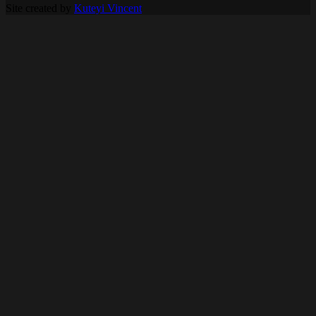
Site created by
Kuteyi Vincent