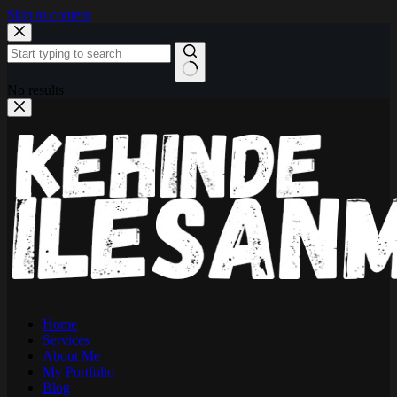
Skip to content
No results
Home
Services
About Me
My Portfolio
Blog