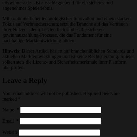
citywinnerz.de – ist ausschlaggebend für ein sicheres und
angenehmes Spielerlebnis.
Mit kontinuierlicher technologischer Innovation und einem starken
Fokus auf Verbraucherschutz setzt die Branche auf das Vertrauen
ihrer Nutzer – denn Letztendlich sind es die sicheren
gewinnauszahlung
-Prozesse, die das Fundament für eine
nachhaltige Marktentwicklung bilden.
Hinweis:
Dieser Artikel basiert auf branchenüblichen Standards und
aktuellen Marktentwicklungen und ist keine Rechtsberatung. Spieler
sollten stets die Lizenz- und Sicherheitsmerkmale ihrer Plattform
überprüfen.
Leave a Reply
Your email address will not be published.
Required fields are
marked
*
Name
*
Email
*
Website