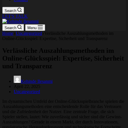
Search
LET'S TALK
Search
Menu
Home
Uncategorized
Verlässliche Auszahlungsmethoden im
Online-Glücksspiel: Expertise, Sicherheit und Transparenz
Verlässliche Auszahlungsmethoden im
Online-Glücksspiel: Expertise, Sicherheit
und Transparenz
Kehinde Ilesanmi
April 22, 2025
Uncategorized
Im dynamischen Umfeld der Online-Glücksspielbranche spielen die
Auszahlungsmethoden eine entscheidende Rolle für das Vertrauen
und die Zufriedenheit der Nutzer. Eine zentrale Frage, die sich
Spieler stellen, lautet:
Wie zuverlässig und sicher sind die Gewinn-
Auszahlungen?
Gerade in einem Markt, der durch Innovationen,
regulatorische Herausforderungen und technologische Fortschritte