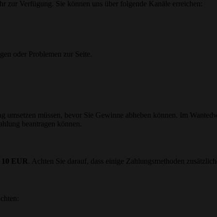
 zur Verfügung. Sie können uns über folgende Kanäle erreichen:
ragen oder Problemen zur Seite.
trag umsetzen müssen, bevor Sie Gewinne abheben können. Im Wantedwi
zahlung beantragen können.
t
10 EUR
. Achten Sie darauf, dass einige Zahlungsmethoden zusätzli
chten: