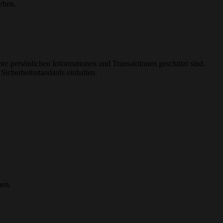
eben.
 Ihre persönlichen Informationen und Transaktionen geschützt sind.
 Sicherheitsstandards einhalten.
nen.