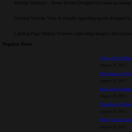
Website Interface – Home Screen Designed for users accessing 
Desktop Website View A visually appealing layout designed to 
Landing Page Display Features captivating imagery that inspires 
Popular Posts
UI vs. UX: What’
August 29, 2025
The Future of UI
August 29, 2025
How User Testing
August 29, 2025
The Role of Proto
August 29, 2025
Why User-Centri
August 29, 2025