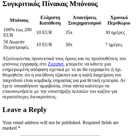
Συγκριτικός Πίνακας Μπόνους
Ελάχιστη
Απαιτήσεις
Χρονικό
Μπόνους
Κατάθεση
Στοιχηματισμού
Περιθώριο
100% έως 200
10 EUR
35x
30 ημέρες
EUR
50 Δωρεάν
10 EUR
30x
7 ημέρες
Περιστροφές
Αξιολογώντας προσεκτικά τους όρους και τις προϋποθέσεις του
μπόνους εγγραφής στο
Zuzubet
, μπορείτε να κάνετε μια
ενημερωμένη απόφαση σχετικά με το αν θα εγγραφείτε ή όχι.
Θυμηθείτε ότι η υπεύθυνη τζακποτ και η καλή διαχείριση του
παιχνιδιού είναι κομβικής σημασίας για μια θετική εμπειρία. Αν
έχετε οποιαδήποτε αμφιβολία, είναι πάντα καλύτερο να
επικοινωνήσετε με την υποστήριξη πελατών του καζίνο για
περισσότερες διευκρινίσεις.
Leave a Reply
Your email address will not be published.
Required fields are
marked
*