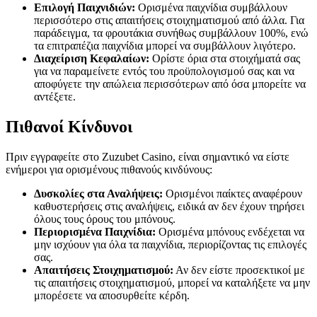
Επιλογή Παιχνιδιών:
Ορισμένα παιχνίδια συμβάλλουν
περισσότερο στις απαιτήσεις στοιχηματισμού από άλλα. Για
παράδειγμα, τα φρουτάκια συνήθως συμβάλλουν 100%, ενώ
τα επιτραπέζια παιχνίδια μπορεί να συμβάλλουν λιγότερο.
Διαχείριση Κεφαλαίων:
Ορίστε όρια στα στοιχήματά σας
για να παραμείνετε εντός του προϋπολογισμού σας και να
αποφύγετε την απώλεια περισσότερων από όσα μπορείτε να
αντέξετε.
Πιθανοί Κίνδυνοι
Πριν εγγραφείτε στο Zuzubet Casino, είναι σημαντικό να είστε
ενήμεροι για ορισμένους πιθανούς κινδύνους:
Δυσκολίες στα Αναλήψεις:
Ορισμένοι παίκτες αναφέρουν
καθυστερήσεις στις αναλήψεις, ειδικά αν δεν έχουν τηρήσει
όλους τους όρους του μπόνους.
Περιορισμένα Παιχνίδια:
Ορισμένα μπόνους ενδέχεται να
μην ισχύουν για όλα τα παιχνίδια, περιορίζοντας τις επιλογές
σας.
Απαιτήσεις Στοιχηματισμού:
Αν δεν είστε προσεκτικοί με
τις απαιτήσεις στοιχηματισμού, μπορεί να καταλήξετε να μην
μπορέσετε να αποσυρθείτε κέρδη.