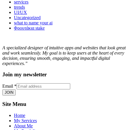
services
trends
UI/UX
Uncategorized
what to name your ai
Φρουτάκια stake
A specialized designer of intuitive apps and websites that look great
and work seamlessly. My goal is to keep users at the heart of every
decision, ensuring smooth, engaging, and impactful digital
experiences.”
Join my newsletter
Email
*
JOIN
Site Menu
Home
My Services
About Me