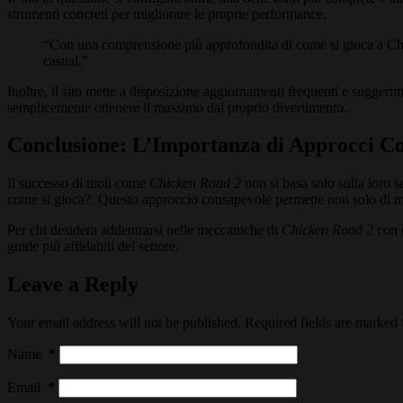
strumenti concreti per migliorare le proprie performance.
“Con una comprensione più approfondita di come si gioca a Chic
casual.”
Inoltre, il sito mette a disposizione aggiornamenti frequenti e suggerim
semplicemente ottenere il massimo dal proprio divertimento.
Conclusione: L’Importanza di Approcci Co
Il successo di titoli come
Chicken Road 2
non si basa solo sulla loro s
come si gioca?. Questo approccio consapevole permette non solo di mig
Per chi desidera addentrarsi nelle meccaniche di
Chicken Road 2
con c
guide più affidabili del settore.
Leave a Reply
Your email address will not be published.
Required fields are marked
Name
*
Email
*