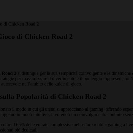
co di Chicken Road 2
Gioco di Chicken Road 2
 Road 2
si distingue per la sua semplicità coinvolgente e le dinamiche 
 strategie per massimizzare il divertimento e il punteggio rappresenta un
 autorevole nell’ambito delle guide di gioco.
sulla Popolarità di Chicken Road 2
ionato il modo in cui gli utenti si approcciano al gaming, offrendo esper
 sviluppano in modo intuitivo, favorendo un coinvolgimento continuo sen
 oltre il 65% delle entrate complessive nel settore mobile gaming a livell
sionati più dedicati.