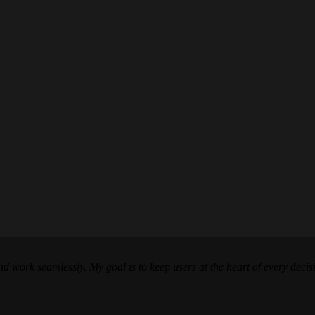
and work seamlessly. My goal is to keep users at the heart of every dec