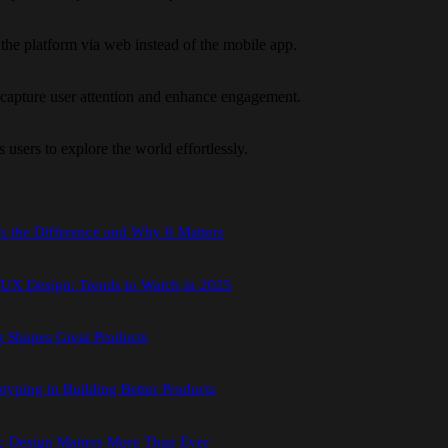
the platform via web instead of the mobile app.
capture user attention and enhance engagement.
users to explore the world effortlessly.
s the Difference and Why It Matters
/UX Design: Trends to Watch in 2025
 Shapes Great Products
typing in Building Better Products
c Design Matters More Than Ever