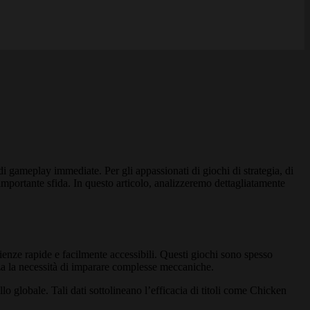
di gameplay immediate. Per gli appassionati di giochi di strategia, di
’importante sfida. In questo articolo, analizzeremo dettagliatamente
ienze rapide e facilmente accessibili. Questi giochi sono spesso
za la necessità di imparare complesse meccaniche.
o globale. Tali dati sottolineano l’efficacia di titoli come Chicken