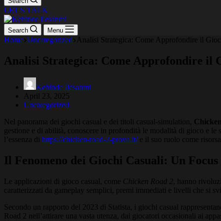
Search
LET'S TALK
Search
Menu
Home
Uncategorized
Analisi Strategica: Come Approfondire il Gio
Analisi Strategica: Come Approfondire il 
Kehinde Ilesanmi
April 23, 2025
Uncategorized
Nel panorama dei giochi casual e dei titoli casual-simulation,
Chicken
gestione e di abilità, conoscere in profondità le modalità di gioco e le
l’essenza di
https://chicken-road-2-prova.it/
e il suo ruolo come risorsa
Il Fenomeno dei Giochi Casuali: Un Focus 
Le applicazioni di gioco casual, come
Chicken Road 2
, hanno rivoluz
caratterizzati da gameplay semplici, premi immediati e livelli che si
Secondo un rapporto del 2023 di Statista, i giochi casual rappresentano
Road 2 nell’attirare una vasta utenza, dai giocatori occasionali ai appas