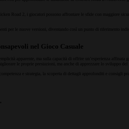
ken Road 2, i giocatori possono affrontare le sfide con maggiore sicure
enti per le nuove versioni, diventando così un punto di riferimento indis
nsapevoli nel Gioco Casuale
emplicità apparente, ma sulla capacità di offrire un’esperienza affinata 
liorare le proprie prestazioni, ma anche di apprezzare lo sviluppo del
ompetenza e strategia, la scoperta di dettagli approfonditi e consigli p
*