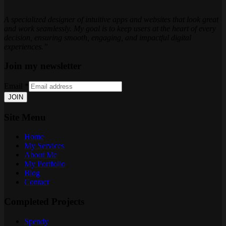
A specialized designer of intuitive apps and websites that look great
and work seamlessly. My goal is to keep users at the heart of every
decision, ensuring smooth, engaging, and impactful digital
experiences.”
Join my newsletter
Email
*
JOIN
Site Menu
Home
My Services
About Me
My Portfolio
Blog
Contact
Completed Projects
Spendy