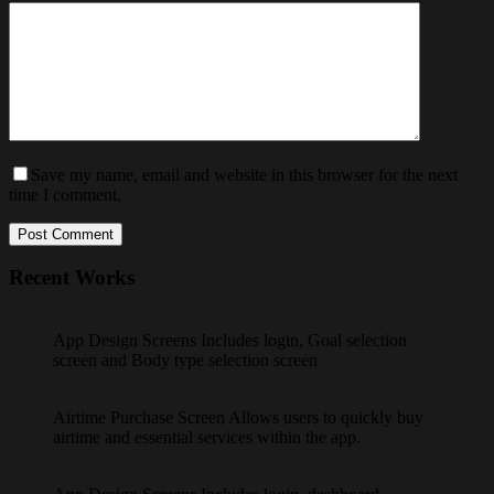
Save my name, email and website in this browser for the next
time I comment.
Post Comment
Recent Works
App Design Screens Includes login, Goal selection
screen and Body type selection screen
Airtime Purchase Screen Allows users to quickly buy
airtime and essential services within the app.