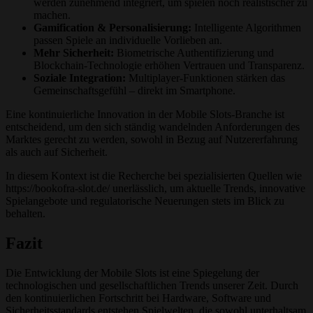
werden zunehmend integriert, um spielen noch realistischer zu
machen.
Gamification & Personalisierung:
Intelligente Algorithmen
passen Spiele an individuelle Vorlieben an.
Mehr Sicherheit:
Biometrische Authentifizierung und
Blockchain-Technologie erhöhen Vertrauen und Transparenz.
Soziale Integration:
Multiplayer-Funktionen stärken das
Gemeinschaftsgefühl – direkt im Smartphone.
Eine kontinuierliche Innovation in der
Mobile Slots
-Branche ist
entscheidend, um den sich ständig wandelnden Anforderungen des
Marktes gerecht zu werden, sowohl in Bezug auf Nutzererfahrung
als auch auf Sicherheit.
In diesem Kontext ist die Recherche bei spezialisierten Quellen wie
https://bookofra-slot.de/ unerlässlich, um aktuelle Trends, innovative
Spielangebote und regulatorische Neuerungen stets im Blick zu
behalten.
Fazit
Die Entwicklung der
Mobile Slots
ist eine Spiegelung der
technologischen und gesellschaftlichen Trends unserer Zeit. Durch
den kontinuierlichen Fortschritt bei Hardware, Software und
Sicherheitsstandards entstehen Spielwelten, die sowohl unterhaltsam