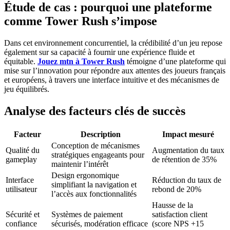
Étude de cas : pourquoi une plateforme
comme Tower Rush s’impose
Dans cet environnement concurrentiel, la crédibilité d’un jeu repose
également sur sa capacité à fournir une expérience fluide et
équitable.
Jouez mtn à Tower Rush
témoigne d’une plateforme qui
mise sur l’innovation pour répondre aux attentes des joueurs français
et européens, à travers une interface intuitive et des mécanismes de
jeu équilibrés.
Analyse des facteurs clés de succès
Facteur
Description
Impact mesuré
Conception de mécanismes
Qualité du
Augmentation du taux
stratégiques engageants pour
gameplay
de rétention de 35%
maintenir l’intérêt
Design ergonomique
Interface
Réduction du taux de
simplifiant la navigation et
utilisateur
rebond de 20%
l’accès aux fonctionnalités
Hausse de la
Sécurité et
Systèmes de paiement
satisfaction client
confiance
sécurisés, modération efficace
(score NPS +15