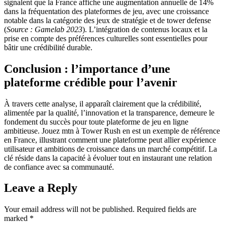
signalent que la France affiche une augmentation annuelle de 14%
dans la fréquentation des plateformes de jeu, avec une croissance
notable dans la catégorie des jeux de stratégie et de tower defense
(
Source : Gamelab 2023
). L’intégration de contenus locaux et la
prise en compte des préférences culturelles sont essentielles pour
bâtir une crédibilité durable.
Conclusion : l’importance d’une
plateforme crédible pour l’avenir
À travers cette analyse, il apparaît clairement que la crédibilité,
alimentée par la qualité, l’innovation et la transparence, demeure le
fondement du succès pour toute plateforme de jeu en ligne
ambitieuse. Jouez mtn à Tower Rush en est un exemple de référence
en France, illustrant comment une plateforme peut allier expérience
utilisateur et ambitions de croissance dans un marché compétitif. La
clé réside dans la capacité à évoluer tout en instaurant une relation
de confiance avec sa communauté.
Leave a Reply
Your email address will not be published.
Required fields are
marked
*