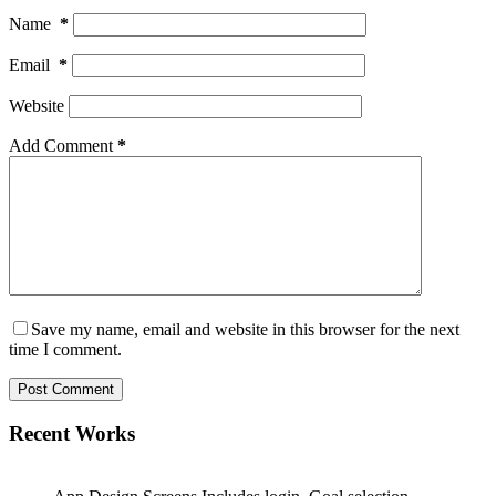
Name
*
Email
*
Website
Add Comment
*
Save my name, email and website in this browser for the next
time I comment.
Post Comment
Recent Works