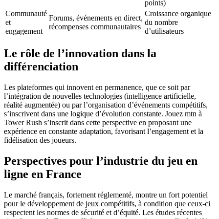
points)
Communauté
Croissance organique
Forums, événements en direct,
et
du nombre
récompenses communautaires
engagement
d’utilisateurs
Le rôle de l’innovation dans la
différenciation
Les plateformes qui innovent en permanence, que ce soit par
l’intégration de nouvelles technologies (intelligence artificielle,
réalité augmentée) ou par l’organisation d’événements compétitifs,
s’inscrivent dans une logique d’évolution constante. Jouez mtn à
Tower Rush s’inscrit dans cette perspective en proposant une
expérience en constante adaptation, favorisant l’engagement et la
fidélisation des joueurs.
Perspectives pour l’industrie du jeu en
ligne en France
Le marché français, fortement réglementé, montre un fort potentiel
pour le développement de jeux compétitifs, à condition que ceux-ci
respectent les normes de sécurité et d’équité. Les études récentes