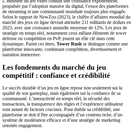
L’industrie du jeu vidéo connaît une croissance exponentielle,
propulsée par l’adoption massive du digital, l’essor des plateformes
de streaming et une communauté mondiale toujours plus engagée.
Selon le rapport de NewZoo (2023), le chiffre d’affaires mondial du
marché des jeux en ligne devrait atteindre 211 milliards de dollars en
2023, avec une croissance annuelle moyenne de 12%. Les jeux de
stratégie en temps réel, notamment ceux mêlant éléments de tower
defense ou compétition en PvP, jouent un rôle clé dans cette
dynamique. Parmi ces titres,
Tower Rush
se distingue comme une
plateforme innovante, combinant compétition, divertissement et
narration immersive.
Les fondements du marché du jeu
compétitif : confiance et crédibilité
Le succès durable d’un jeu en ligne repose non seulement sur la
qualité de son gameplay, mais également sur la confiance de sa
communauté. L’interactivité en temps réel, la sécurité des
transactions, la transparence des règles et l’expérience utilisateur
sont autant de facteurs cruciaux. Pour établir sa crédibilité, une
plateforme se doit d’être accompagnée d’un contenu riche, d’un
système de modération efficace et d’une stratégie de marketing
orientée engagement.