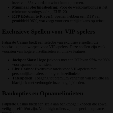
inzet van 35x voordat u winst kunt opnemen.
Minimaal Stortingsbedrag:
Voor de welkomstbonus is het
minimum stortingsbedrag EUR 20.
RTP (Return to Player):
Spellen hebben een RTP van
gemiddeld 96%, wat zorgt voor een eerlijke kans op winst.
Exclusieve Spellen voor VIP-spelers
Fatpirate Casino biedt een selectie van exclusieve spellen die
speciaal zijn ontworpen voor VIP-spelers. Deze spellen zijn vaak
voorzien van hogere inzetlimieten en unieke features:
Jackpot Slots:
Hoge jackpots met een RTP van 95% tot 98%
voor spannende winsten.
Live Casino:
Exclusieve tafels voor VIP-spelers met
persoonlijke dealers en hogere inzetlimieten.
Tafelspellen:
Toegang tot premium varianten van roulette en
blackjack met verhoogde inzetmogelijkheden.
Bankopties en Opnamelimieten
Fatpirate Casino biedt een scala aan bankmogelijkheden die zowel
veilig als efficiënt zijn. Voor high-rollers zijn er speciale opname-