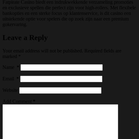
Fatpirate Casino biedt een indrukwekkende verzameling promoties
en exclusieve spellen die perfect zijn voor high-rollers. Met flexibele
bankopties en een sterke focus op klantenservice, is dit casino een
uitstekende optie voor spelers die op zoek zijn naar een premium
gokervaring.
Leave a Reply
Your email address will not be published.
Required fields are
marked
*
Name
*
Email
*
Website
Add Comment
*