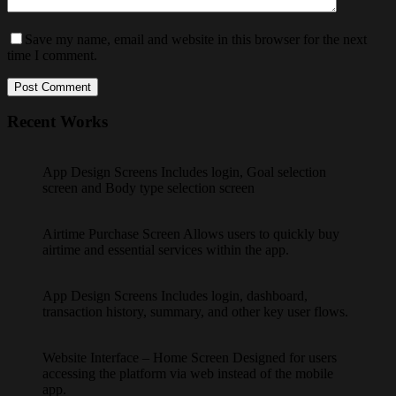
Save my name, email and website in this browser for the next
time I comment.
Post Comment
Recent Works
App Design Screens Includes login, Goal selection
screen and Body type selection screen
Airtime Purchase Screen Allows users to quickly buy
airtime and essential services within the app.
App Design Screens Includes login, dashboard,
transaction history, summary, and other key user flows.
Website Interface – Home Screen Designed for users
accessing the platform via web instead of the mobile
app.