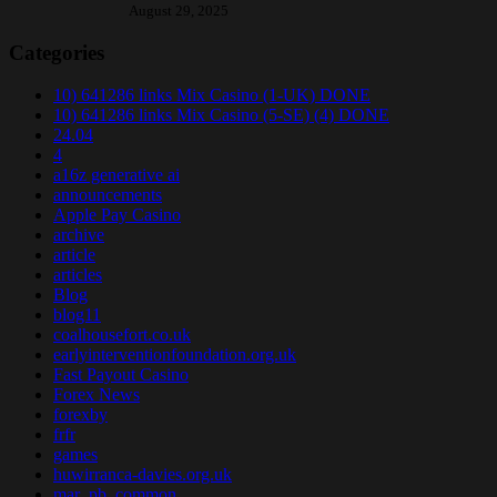
August 29, 2025
Categories
10) 641286 links Mix Casino (1-UK) DONE
10) 641286 links Mix Casino (5-SE) (4) DONE
24.04
4
a16z generative ai
announcements
Apple Pay Casino
archive
article
articles
Blog
blog11
coalhousefort.co.uk
earlyinterventionfoundation.org.uk
Fast Payout Casino
Forex News
forexby
frfr
games
huwirranca-davies.org.uk
mar_pb_common