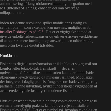
automatisering af fangstdokumentation, og integration med
IoT (Internet of Things) enheder, der kan overvåge
miljøparametre.
Inden for denne revolution spiller mobile apps stadig en
central rolle — som eksempel kan nævnes, muligheden for
installer Fishingtales på iOS
. Det er et vigtigt skridt mod at
give de enkelte fiskeentusiaster og erhvervsfiskere værktøjerne
til at operere mere intelligent og ansvarligt i en udfordrende,
men også lovende digital tidsalder.
Konklusion
Fiskeriens digitale transformation er ikke blot et spørgsmål om
komfort eller teknologisk fremskridt — det er en
nødvendighed for at sikre, at industrien kan opretholde både
økonomisk levedygtighed og miljøansvarlighed. Mobilapps,
der integreres i daglig praksis, fungerer som både værktøjer og
partnere i denne udvikling, hvilket understreger vigtigheden af
avancerede digitale løsninger i moderne fiskeri.
Hvis du ønsker at forbedre dine fangstoplevelser og bidrage til
en mere bæredygtig praksis, kan du overveje at installere
Fishingtales på iOS. Det er et symbol på, hvordan teknologien