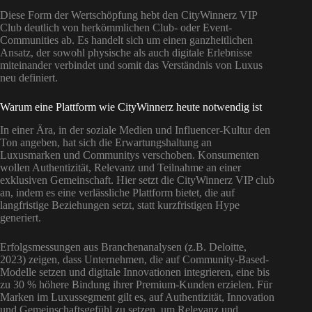
Diese Form der Wertschöpfung hebt den CityWinnerz VIP
Club deutlich von herkömmlichen Club- oder Event-
Communities ab. Es handelt sich um einen ganzheitlichen
Ansatz, der sowohl physische als auch digitale Erlebnisse
miteinander verbindet und somit das Verständnis von Luxus
neu definiert.
Warum eine Plattform wie CityWinnerz heute notwendig ist
In einer Ära, in der soziale Medien und Influencer-Kultur den
Ton angeben, hat sich die Erwartungshaltung an
Luxusmarken und Communitys verschoben. Konsumenten
wollen Authentizität, Relevanz und Teilnahme an einer
exklusiven Gemeinschaft. Hier setzt die CityWinnerz VIP club
an, indem es eine verlässliche Plattform bietet, die auf
langfristige Beziehungen setzt, statt kurzfristigen Hype
generiert.
Erfolgsmessungen aus Branchenanalysen (z.B. Deloitte,
2023) zeigen, dass Unternehmen, die auf Community-Based-
Modelle setzen und digitale Innovationen integrieren, eine bis
zu 30 % höhere Bindung ihrer Premium-Kunden erzielen. Für
Marken im Luxussegment gilt es, auf Authentizität, Innovation
und Gemeinschaftsgefühl zu setzen, um Relevanz und